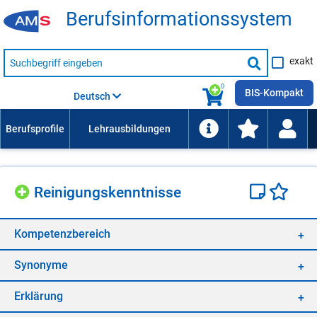
Be­rufs­in­for­ma­ti­ons­sys­tem
Suche
exakt
nach
Suche
Beruf,
Lehrausbildung,
starten
0
Kompetenz
BIS-Kompakt
Deutsch
usw.
Rei­ni­gungs­kennt­nis­se
Kom­pe­tenz­be­reich
Syn­ony­me
Er­klä­rung