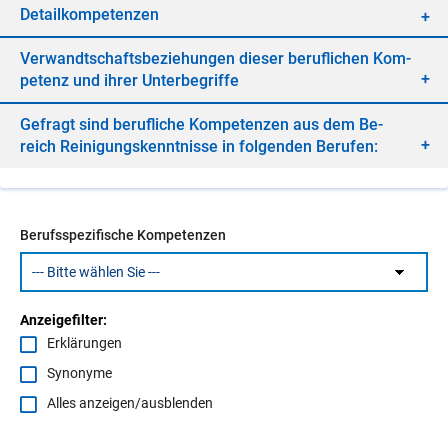
De­tail­kom­pe­ten­zen
Ver­wandt­schafts­be­zie­hun­gen die­ser be­ruf­li­chen Kom­
pe­tenz und ih­rer Un­ter­be­grif­fe
Ge­fragt sind be­ruf­li­che Kom­pe­ten­zen aus dem Be­
reich Rei­ni­gungs­kennt­nis­se in fol­gen­den Be­ru­fen:
Berufsspezifische Kompetenzen
Anzeigefilter:
Erklärungen
Synonyme
Alles anzeigen/ausblenden