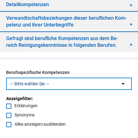
De­tail­kom­pe­ten­zen
Ver­wandt­schafts­be­zie­hun­gen die­ser be­ruf­li­chen Kom­
pe­tenz und ih­rer Un­ter­be­grif­fe
Ge­fragt sind be­ruf­li­che Kom­pe­ten­zen aus dem Be­
reich Rei­ni­gungs­kennt­nis­se in fol­gen­den Be­ru­fen:
Berufsspezifische Kompetenzen
Anzeigefilter:
Erklärungen
Synonyme
Alles anzeigen/ausblenden