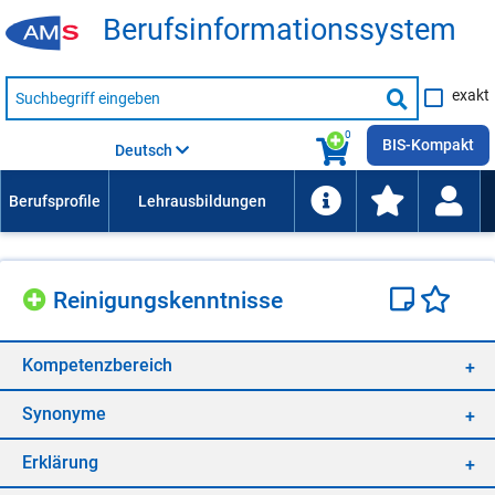
Be­rufs­in­for­ma­ti­ons­sys­tem
Suche
exakt
nach
Suche
Beruf,
Lehrausbildung,
starten
0
Kompetenz
BIS-Kompakt
Deutsch
usw.
Rei­ni­gungs­kennt­nis­se
Kom­pe­tenz­be­reich
Syn­ony­me
Er­klä­rung