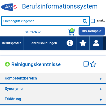
Be­rufs­in­for­ma­ti­ons­sys­tem
Suche
exakt
nach
Suche
Beruf,
Lehrausbildung,
starten
0
Kompetenz
BIS-Kompakt
Deutsch
usw.
Rei­ni­gungs­kennt­nis­se
Kom­pe­tenz­be­reich
Syn­ony­me
Er­klä­rung