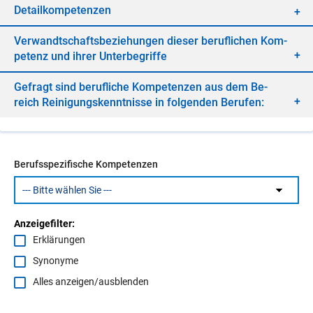
De­tail­kom­pe­ten­zen
Ver­wandt­schafts­be­zie­hun­gen die­ser be­ruf­li­chen Kom­
pe­tenz und ih­rer Un­ter­be­grif­fe
Ge­fragt sind be­ruf­li­che Kom­pe­ten­zen aus dem Be­
reich Rei­ni­gungs­kennt­nis­se in fol­gen­den Be­ru­fen:
Berufsspezifische Kompetenzen
Anzeigefilter:
Erklärungen
Synonyme
Alles anzeigen/ausblenden