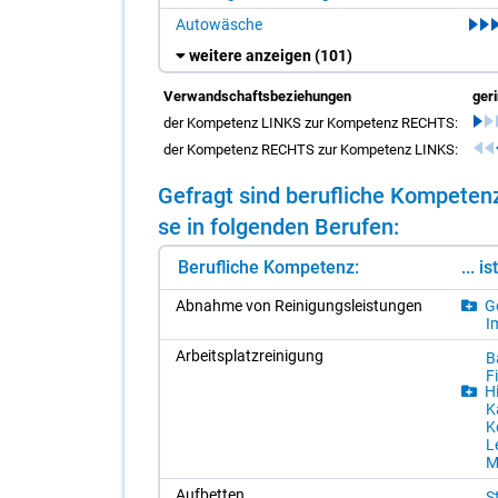
Autowäsche
weitere anzeigen
(101)
Verwandschaftsbeziehungen
ger
der Kompetenz LINKS zur Kompetenz RECHTS:
der Kompetenz RECHTS zur Kompetenz LINKS:
Ge­fragt sind be­ruf­li­che Kom­pe­te
se in fol­gen­den Be­ru­fen:
Berufliche Kompetenz:
... i
Ab­nah­me von Rei­ni­gungs­leis­tun­gen
Ge
Im
Ar­beits­platz­rei­ni­gung
Bä
Fi
Hi
Ka
K
Le
M
Auf­bet­ten
S