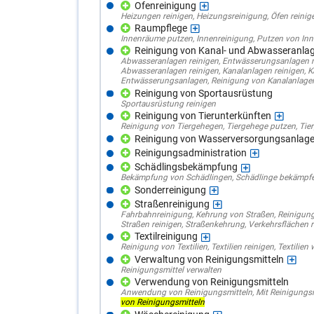
Ofenreinigung
Heizungen reinigen
,
Heizungsreinigung
,
Öfen reinig
Raumpflege
Innenräume putzen
,
Innenreinigung
,
Putzen von In
Reinigung von Kanal- und Abwasseranla
Abwasseranlagen reinigen
,
Entwässerungsanlagen r
Abwasseranlagen reinigen
,
Kanalanlagen reinigen
,
K
Entwässerungsanlagen
,
Reinigung von Kanalanlage
Reinigung von Sportausrüstung
Sportausrüstung reinigen
Reinigung von Tierunterkünften
Reinigung von Tiergehegen
,
Tiergehege putzen
,
Tie
Reinigung von Wasserversorgungsanlag
Reinigungsadministration
Schädlingsbekämpfung
Bekämpfung von Schädlingen
,
Schädlinge bekämpf
Sonderreinigung
Straßenreinigung
Fahrbahnreinigung
,
Kehrung von Straßen
,
Reinigun
Straßen reinigen
,
Straßenkehrung
,
Verkehrsflächen r
Textilreinigung
Reinigung von Textilien
,
Textilien reinigen
,
Textilien
Verwaltung von Reinigungsmitteln
Reinigungsmittel verwalten
Verwendung von Reinigungsmitteln
Anwendung von Reinigungsmitteln
,
Mit Reinigungs
von Reinigungsmitteln