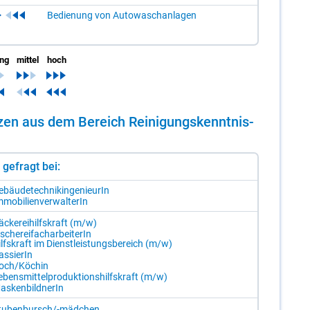
Bedienung von Autowaschanlagen
ing
mittel
hoch
n­zen aus dem Be­reich Rei­ni­gungs­kennt­nis­
st gefragt bei:
­bäu­de­tech­nik­in­ge­nieu­rIn
­mo­bi­li­en­ver­wal­te­rIn
­cke­rei­hilfs­kraft (m/​w)
­sche­rei­fach­ar­bei­te­rIn
lfs­kraft im Dienst­leis­tungs­be­reich (m/​w)
s­sie­rIn
och/​Kö­chin
­bens­mit­tel­pro­duk­ti­ons­hilfs­kraft (m/​w)
as­ken­bild­ne­rIn
tu­ben­bursch/-​mäd­chen