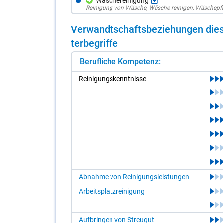
Wäschereinigung
Reinigung von Wäsche
,
Wäsche reinigen
,
Wäschepf
Ver­wandt­schafts­be­zie­hun­gen die­s
ter­be­grif­fe
Berufliche Kompetenz:
Rei­ni­gungs­kennt­nis­se
Abnahme von Reinigungsleistungen
Arbeitsplatzreinigung
Aufbringen von Streugut