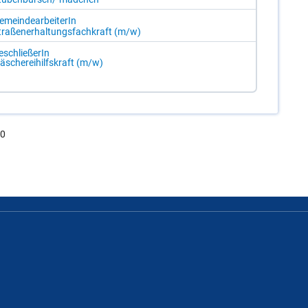
­mein­de­ar­bei­te­rIn
tra­ßen­er­hal­tungs­fach­kraft (m/​w)
­schlie­ße­rIn
­sche­rei­hilfs­kraft (m/​w)
.0