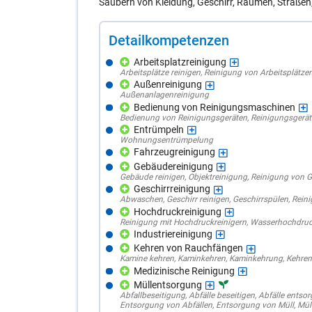
Säubern von Kleidung, Geschirr, Räumen, Straßen
De­tail­kom­pe­ten­zen
Arbeitsplatzreinigung
Arbeitsplätze reinigen
,
Reinigung von Arbeitsplätze
Außenreinigung
Außenanlagenreinigung
Bedienung von Reinigungsmaschinen
Bedienung von Reinigungsgeräten
,
Reinigungsgerät
Entrümpeln
Wohnungsentrümpelung
Fahrzeugreinigung
Gebäudereinigung
Gebäude reinigen
,
Objektreinigung
,
Reinigung von 
Geschirrreinigung
Abwaschen
,
Geschirr reinigen
,
Geschirrspülen
,
Reini
Hochdruckreinigung
Reinigung mit Hochdruckreinigern
,
Wasserhochdruc
Industriereinigung
Kehren von Rauchfängen
Kamine kehren
,
Kaminkehren
,
Kaminkehrung
,
Kehren
Medizinische Reinigung
Müllentsorgung
Abfallbeseitigung
,
Abfälle beseitigen
,
Abfälle entso
Entsorgung von Abfällen
,
Entsorgung von Müll
,
Mül