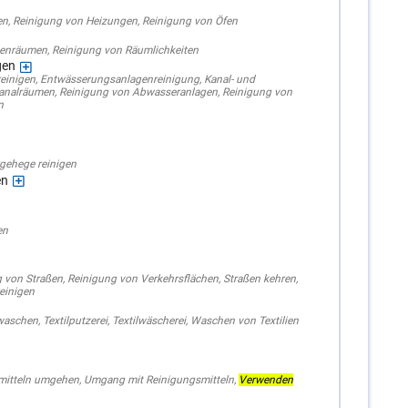
en
,
Reinigung von Heizungen
,
Reinigung von Öfen
nenräumen
,
Reinigung von Räumlichkeiten
gen
einigen
,
Entwässerungsanlagenreinigung
,
Kanal- und
analräumen
,
Reinigung von Abwasseranlagen
,
Reinigung von
n
rgehege reinigen
en
en
g von Straßen
,
Reinigung von Verkehrsflächen
,
Straßen kehren
,
einigen
 waschen
,
Textilputzerei
,
Textilwäscherei
,
Waschen von Textilien
mitteln umgehen
,
Umgang mit Reinigungsmitteln
,
Verwenden