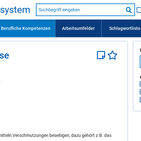
Suche
s­sys­tem
nach
Suc
Beruf,
Lehrausbildung,
star
Kompetenz
usw.
­se
t
itteln Verschmutzungen beseitigen; dazu gehört z.B. das