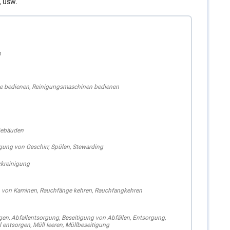
, usw.
n
e bedienen
,
Reinigungsmaschinen bedienen
Gebäuden
gung von Geschirr
,
Spülen
,
Stewarding
kreinigung
 von Kaminen
,
Rauchfänge kehren
,
Rauchfangkehren
rgen
,
Abfallentsorgung
,
Beseitigung von Abfällen
,
Entsorgung
,
l entsorgen
,
Müll leeren
,
Müllbeseitigung