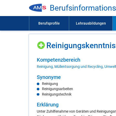
Be­rufs­in­for­ma­ti­on
Rei­ni­gungs­kennt­nis
Kom­pe­tenz­be­reich
Reinigung, Müllentsorgung und Recycling, Umwel
Syn­ony­me
Reinigung
Reinigungsarbeiten
Reinigungstechnik
Er­klä­rung
Unter Zuhilfenahme von Geräten und Reinigungsm