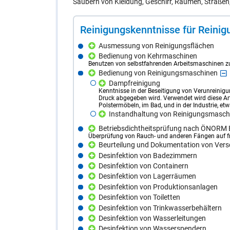
Säubern von Kleidung, Geschirr, Räumen, Straßen
Rei­ni­gungs­kennt­nis­se für Rei­ni­g
Ausmessung von Reinigungsflächen
Bedienung von Kehrmaschinen
Benutzen von selbstfahrenden Arbeitsmaschinen zu
Bedienung von Reinigungsmaschinen
Dampfreinigung
Kenntnisse in der Beseitigung von Verunreini
Druck abgegeben wird. Verwendet wird diese Art
Polstermöbeln, im Bad, und in der Industrie, e
Instandhaltung von Reinigungsmasch
Betriebsdichtheitsprüfung nach ÖNORM 
Überprüfung von Rauch- und anderen Fängen auf fre
Beurteilung und Dokumentation von Ve
Desinfektion von Badezimmern
Desinfektion von Containern
Desinfektion von Lagerräumen
Desinfektion von Produktionsanlagen
Desinfektion von Toiletten
Desinfektion von Trinkwasserbehältern
Desinfektion von Wasserleitungen
Desinfektion von Wasserspendern