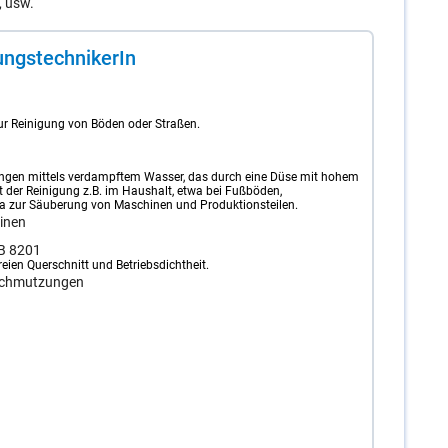
, usw.
ungs­tech­ni­ke­rIn
r Reinigung von Böden oder Straßen.
gungen mittels verdampftem Wasser, das durch eine Düse mit hohem
 der Reinigung z.B. im Haushalt, etwa bei Fußböden,
twa zur Säuberung von Maschinen und Produktionsteilen.
inen
B 8201
ien Querschnitt und Betriebsdichtheit.
rschmutzungen