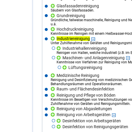
Glasfassadenreinigung
Säubern von Glasfassaden.
Grundreinigung
Gründliche, teilweise maschinelle, Reinigung und 
u.ä.
Hochdruckreinigung
Kenntnisse im Reinigen mit einem Heißwasser-Hochd
Industriereinigung
Unter Zuhilfenahme von Geräten und Reinigungsmi
Industriehallenreinigung
Reinigen von Hallen, welche industriell (z.B. i
Maschinen- und Anlagenreinigung
Kenntnisse von Verfahren zur Reinigung von M
Lüftungsreinigung
Medizinische Reinigung
Reinigung und Desinfizierung von medizinischen Geg
Behandlungsräumen und Operationsräumen.
Raum- und Flächendesinfektion
Reinigung und Pflege von Böden
Kenntnisse im Beseitigen von Verschmutzungen von
Zuhilfenahme von Geräten und Reinigungsmitteln.
Reinigung von Abgasleitungen
Reinigung von Arbeitsgeräten
Desinfektion von Arbeitsgeräten
Desinfektion von Reinigungsgeräten