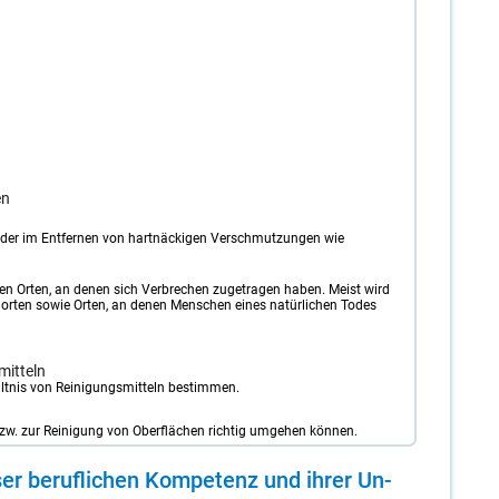
en
 oder im Entfernen von hartnäckigen Verschmutzungen wie
 Orten, an denen sich Verbrechen zugetragen haben. Meist wird
lorten sowie Orten, an denen Menschen eines natürlichen Todes
mitteln
ältnis von Reinigungsmitteln bestimmen.
zw. zur Reinigung von Oberflächen richtig umgehen können.
er be­ruf­li­chen Kom­pe­tenz und ih­rer Un­