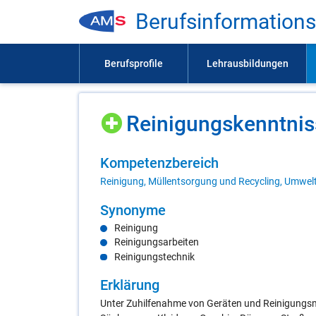
Be­rufs­in­for­ma­ti­on
Rei­ni­gungs­kennt­nis
Kom­pe­tenz­be­reich
Reinigung, Müllentsorgung und Recycling, Umwel
Syn­ony­me
Reinigung
Reinigungsarbeiten
Reinigungstechnik
Er­klä­rung
Unter Zuhilfenahme von Geräten und Reinigungsm