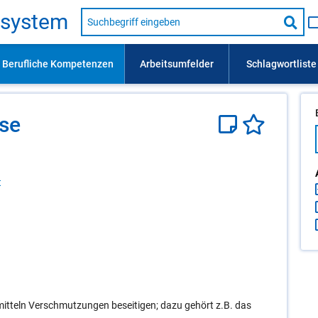
Suche
s­sys­tem
nach
Suc
Beruf,
Lehrausbildung,
star
Kompetenz
usw.
­se
t
itteln Verschmutzungen beseitigen; dazu gehört z.B. das