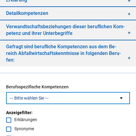
De­tail­kom­pe­ten­zen
Ver­wandt­schafts­be­zie­hun­gen die­ser be­ruf­li­chen Kom­
pe­tenz und ih­rer Un­ter­be­grif­fe
Ge­fragt sind be­ruf­li­che Kom­pe­ten­zen aus dem Be­
reich Ab­fall­wirt­schafts­kennt­nis­se in fol­gen­den Be­ru­
fen:
Berufsspezifische Kompetenzen
Anzeigefilter:
Erklärungen
Synonyme