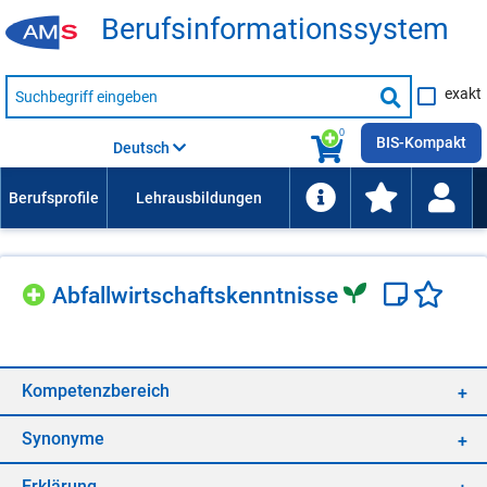
Be­rufs­in­for­ma­ti­ons­sys­tem
Suche
exakt
nach
Suche
Beruf,
Lehrausbildung,
starten
0
Kompetenz
BIS-Kompakt
Deutsch
usw.
Ab­fall­wirt­schafts­kennt­nis­se
Kom­pe­tenz­be­reich
Syn­ony­me
Er­klä­rung