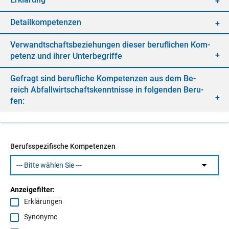
De­tail­kom­pe­ten­zen
Ver­wandt­schafts­be­zie­hun­gen die­ser be­ruf­li­chen Kom­
pe­tenz und ih­rer Un­ter­be­grif­fe
Ge­fragt sind be­ruf­li­che Kom­pe­ten­zen aus dem Be­
reich Ab­fall­wirt­schafts­kennt­nis­se in fol­gen­den Be­ru­
fen:
Berufsspezifische Kompetenzen
Anzeigefilter:
Erklärungen
Synonyme