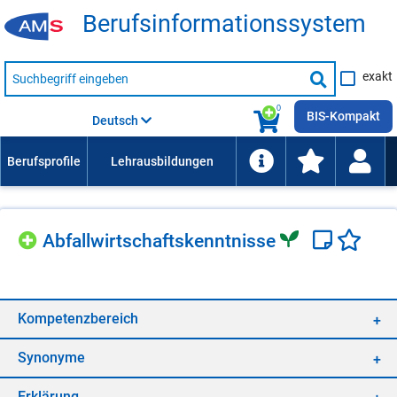
Be­rufs­in­for­ma­ti­ons­sys­tem
Suche
exakt
nach
Suche
Beruf,
Lehrausbildung,
starten
0
Kompetenz
BIS-Kompakt
Deutsch
usw.
Ab­fall­wirt­schafts­kennt­nis­se
Kom­pe­tenz­be­reich
Syn­ony­me
Er­klä­rung