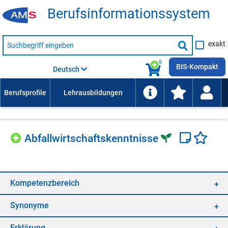
Be­rufs­in­for­ma­ti­ons­sys­tem
Suche
exakt
nach
Suche
Beruf,
Lehrausbildung,
starten
0
Kompetenz
BIS-Kompakt
Deutsch
usw.
Ab­fall­wirt­schafts­kennt­nis­se
Kom­pe­tenz­be­reich
Syn­ony­me
Er­klä­rung