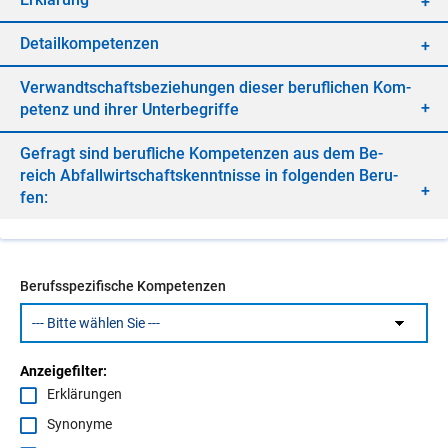
De­tail­kom­pe­ten­zen
Ver­wandt­schafts­be­zie­hun­gen die­ser be­ruf­li­chen Kom­
pe­tenz und ih­rer Un­ter­be­grif­fe
Ge­fragt sind be­ruf­li­che Kom­pe­ten­zen aus dem Be­
reich Ab­fall­wirt­schafts­kennt­nis­se in fol­gen­den Be­ru­
fen:
Berufsspezifische Kompetenzen
Anzeigefilter:
Erklärungen
Synonyme