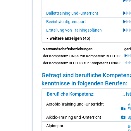
Ballettraining und -unterricht
Beeinträchtigtensport
Erstellung von Trainingsplänen
weitere anzeigen
(45)
Verwandschaftsbeziehungen
ger
der Kompetenz LINKS zur Kompetenz RECHTS:
der Kompetenz RECHTS zur Kompetenz LINKS:
Ge­fragt sind be­ruf­li­che Kom­pe­t
kennt­nis­se in fol­gen­den Be­ru­fen:
Berufliche Kompetenz:
... i
Ae­ro­bic-Trai­ning und -Un­ter­richt
A
Fi
Ai­ki­do-Trai­ning und -Un­ter­richt
Sp
Al­pins­port
B