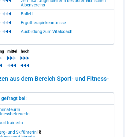
Zertifikat JugendleiterIn des österreichischen
Alpenvereins
Ballett
Ergotherapiekenntnisse
Ausbildung zum Vitalcoach
ing
mittel
hoch
en­zen aus dem Be­reich Sport- und Fit­ness­
st gefragt bei:
ni­ma­teu­rIn
t­ness­be­treue­rIn
ort­trai­ne­rIn
erg- und Ski­füh­re­rIn