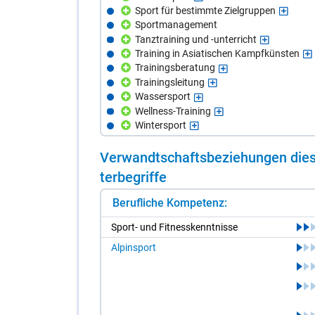
Sport für bestimmte Zielgruppen
Sportmanagement
Tanztraining und -unterricht
Training in Asiatischen Kampfkünsten
Trainingsberatung
Trainingsleitung
Wassersport
Wellness-Training
Wintersport
Ver­wandt­schafts­be­zie­hun­gen die­s
ter­be­grif­fe
Berufliche Kompetenz:
Sport- und Fit­ness­kennt­nis­se
Alpinsport