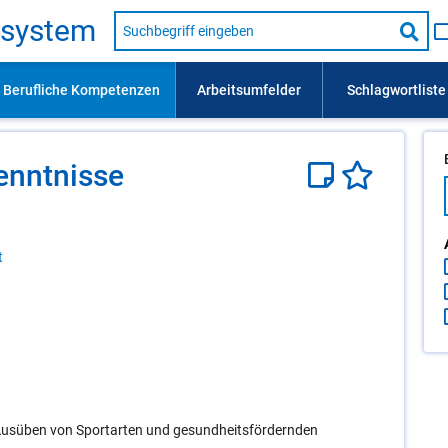
Suche
s­sys­tem
nach
Suc
Beruf,
Lehrausbildung,
star
Kompetenz
usw.
ennt­nis­se
t
Ausüben von Sportarten und gesundheitsfördernden