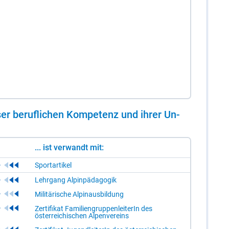
er be­ruf­li­chen Kom­pe­tenz und ih­rer Un­
... ist verwandt mit:
Sportartikel
Lehrgang Alpinpädagogik
Militärische Alpinausbildung
Zertifikat FamiliengruppenleiterIn des
österreichischen Alpenvereins