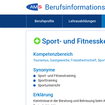
Be­rufs­in­for­ma­ti­on
Sport- und Fit­ness­k
Kom­pe­tenz­be­reich
Tourismus, Gastgewerbe, Freizeitwirtschaft, Spor
Syn­ony­me
Sport- und Fitnesstraining
Sporttraining
Sportunterricht
Er­klä­rung
Kenntnisse in der Beratung und Betreuung beim 