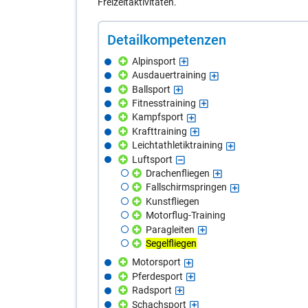
Freizeitaktivitäten.
De­tail­kom­pe­ten­zen
Alpinsport
Ausdauertraining
Ballsport
Fitnesstraining
Kampfsport
Krafttraining
Leichtathletiktraining
Luftsport
Drachenfliegen
Fallschirmspringen
Kunstfliegen
Motorflug-Training
Paragleiten
Segelfliegen
Motorsport
Pferdesport
Radsport
Schachsport