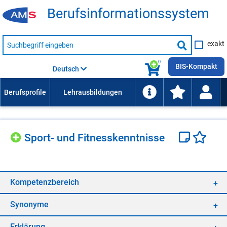
Be­rufs­in­for­ma­ti­ons­sys­tem
Suche
exakt
nach
Suche
Beruf,
Lehrausbildung,
starten
0
Kompetenz
BIS-Kompakt
Deutsch
usw.
Sport- und Fit­ness­kennt­nis­se
Kom­pe­tenz­be­reich
Syn­ony­me
Er­klä­rung