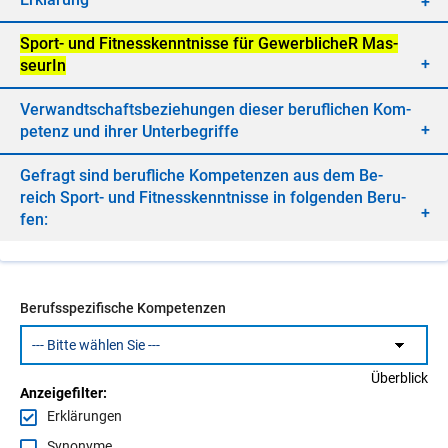
Sport- und Fit­ness­kennt­nis­se für Ge­werb­li­cheR Mas­
seu­rIn
Ver­wandt­schafts­be­zie­hun­gen die­ser be­ruf­li­chen Kom­
pe­tenz und ih­rer Un­ter­be­grif­fe
Ge­fragt sind be­ruf­li­che Kom­pe­ten­zen aus dem Be­
reich Sport- und Fit­ness­kennt­nis­se in fol­gen­den Be­ru­
fen:
Berufsspezifische Kompetenzen
Überblick
Anzeigefilter:
Erklärungen
Synonyme