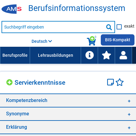
Be­rufs­in­for­ma­ti­ons­sys­tem
Suche
exakt
nach
Suche
Beruf,
Lehrausbildung,
starten
0
Kompetenz
BIS-Kompakt
Deutsch
usw.
Ser­vier­kennt­nis­se
Kom­pe­tenz­be­reich
Syn­ony­me
Er­klä­rung