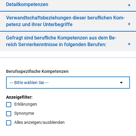
De­tail­kom­pe­ten­zen
Ver­wandt­schafts­be­zie­hun­gen die­ser be­ruf­li­chen Kom­
pe­tenz und ih­rer Un­ter­be­grif­fe
Ge­fragt sind be­ruf­li­che Kom­pe­ten­zen aus dem Be­
reich Ser­vier­kennt­nis­se in fol­gen­den Be­ru­fen:
Berufsspezifische Kompetenzen
Anzeigefilter:
Erklärungen
Synonyme
Alles anzeigen/ausblenden