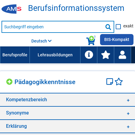
Be­rufs­in­for­ma­ti­ons­sys­tem
Suche
exakt
nach
Suche
Beruf,
Lehrausbildung,
starten
0
Kompetenz
BIS-Kompakt
Deutsch
usw.
Päd­ago­gik­kennt­nis­se
Kom­pe­tenz­be­reich
Syn­ony­me
Er­klä­rung