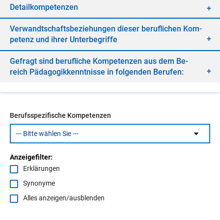
De­tail­kom­pe­ten­zen
Ver­wandt­schafts­be­zie­hun­gen die­ser be­ruf­li­chen Kom­
pe­tenz und ih­rer Un­ter­be­grif­fe
Ge­fragt sind be­ruf­li­che Kom­pe­ten­zen aus dem Be­
reich Päd­ago­gik­kennt­nis­se in fol­gen­den Be­ru­fen:
Berufsspezifische Kompetenzen
Anzeigefilter:
Erklärungen
Synonyme
Alles anzeigen/ausblenden