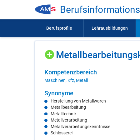
Be­rufs­in­for­ma­ti­on
Me­tall­be­ar­bei­tungs
Kom­pe­tenz­be­reich
Maschinen, Kfz, Metall
Syn­ony­me
Herstellung von Metallwaren
Metallbearbeitung
Metalltechnik
Metallverarbeitung
Metallverarbeitungskenntnisse
Schlosserei