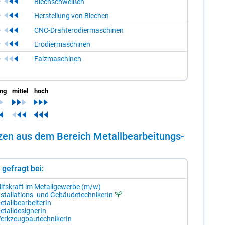
Blechschweißen
Herstellung von Blechen
CNC-Drahterodiermaschinen
Erodiermaschinen
Falzmaschinen
ing
mittel
hoch
­zen aus dem Be­reich Me­tall­be­ar­bei­tungs­
st gefragt bei:
ilfs­kraft im Me­tall­ge­wer­be (m/​w)
­stal­la­ti­ons- und Ge­bäu­de­tech­ni­ke­rIn
­tall­be­ar­bei­te­rIn
­tall­de­si­gne­rIn
erk­zeug­bau­tech­ni­ke­rIn