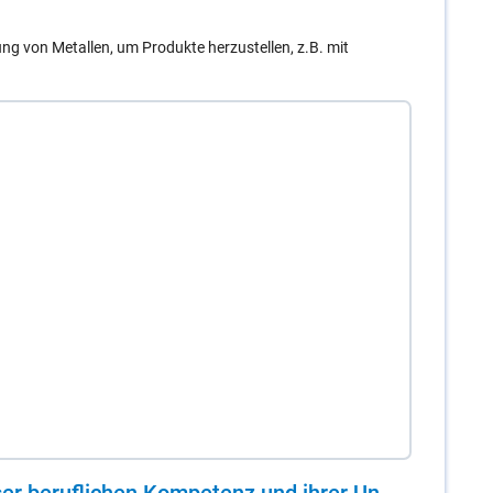
g von Metallen, um Produkte herzustellen, z.B. mit
er be­ruf­li­chen Kom­pe­tenz und ih­rer Un­