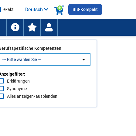
0
Deutsch
exakt
BIS-Kompakt
he
ten
Berufsspezifische Kompetenzen
Anzeigefilter:
Erklärungen
Synonyme
Alles anzeigen/ausblenden