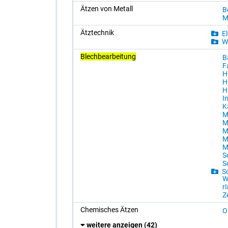
Ätzen von Me­tall
Be
Me
Ätz­tech­nik
El
We
Blechbearbeitung
Ba
F
H
H
H
In
Ka
M
Me
Me
Me
Mu
S
Sc
Sc
W
r
Z
Che­mi­sches Ätzen
Ob
weitere anzeigen
(42)