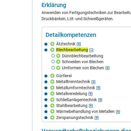
Er­klä­rung
Anwenden von Fertigungstechniken zur Bearbeitun
Druckbänken, Löt- und Schweißgeräten.
De­tail­kom­pe­ten­zen
Ätztechnik
Blechbearbeitung
Dünnblechbearbeitung
Schneiden von Blechen
Umformen von Blechen
Gürtlerei
Metalltrenntechnik
Metallumformtechnik
Metallveredelung
Schließanlagentechnik
Stahlbearbeitung
Wärmebehandlung von Metallen
Zerspanungstechnik
Ver­wandt­schafts­be­zie­hun­gen die­s