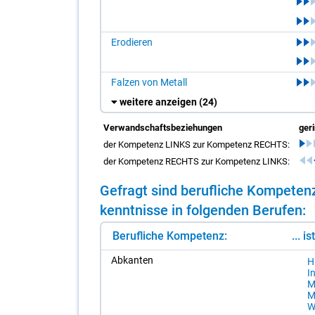
Erodieren
Falzen von Metall
weitere anzeigen
(24)
Verwandschaftsbeziehungen
ger
der Kompetenz LINKS zur Kompetenz RECHTS:
der Kompetenz RECHTS zur Kompetenz LINKS:
Ge­fragt sind be­ruf­li­che Kom­pe­ten
kennt­nis­se in fol­gen­den Be­ru­fen:
Berufliche Kompetenz:
... i
Ab­kan­ten
H
In
Me
Me
W