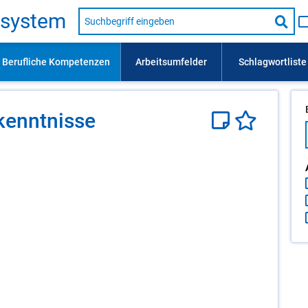
Suche
s­sys­tem
nach
Suc
Beruf,
Lehrausbildung,
star
Kompetenz
usw.
­kennt­nis­se