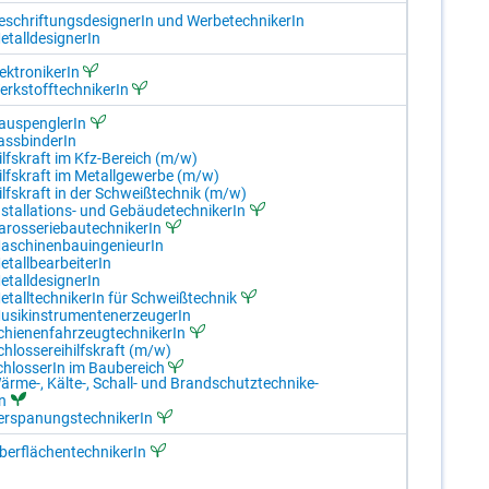
­schrif­tungs­de­si­gne­rIn und Wer­be­tech­ni­ke­rIn
­tall­de­si­gne­rIn
ek­tro­ni­ke­rIn
rk­stoff­tech­ni­ke­rIn
u­s­peng­le­rIn
ass­bin­de­rIn
ilfs­kraft im Kfz-Be­reich (m/​w)
ilfs­kraft im Me­tall­ge­wer­be (m/​w)
ilfs­kraft in der Schweiß­tech­nik (m/​w)
­stal­la­ti­ons- und Ge­bäu­de­tech­ni­ke­rIn
­ros­se­rie­bau­tech­ni­ke­rIn
a­schi­nen­bau­in­ge­nieu­rIn
­tall­be­ar­bei­te­rIn
­tall­de­si­gne­rIn
­tall­tech­ni­ke­rIn für Schweiß­tech­nik
­sik­in­stru­men­ten­er­zeu­ge­rIn
chie­nen­fahr­zeug­tech­ni­ke­rIn
hlos­se­rei­hilfs­kraft (m/​w)
hlos­se­rIn im Bau­be­reich
är­me-, Käl­te-, Schall- und Brand­schutz­tech­ni­ke­
In
er­spa­nungs­tech­ni­ke­rIn
er­flä­chen­tech­ni­ke­rIn