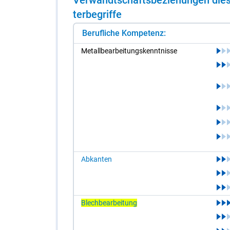
ter­be­grif­fe
Berufliche Kompetenz:
Me­tall­be­ar­bei­tungs­kennt­nis­se
Abkanten
Blechbearbeitung