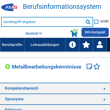
Be­rufs­in­for­ma­ti­ons­sys­tem
Suche
exakt
nach
Suche
Beruf,
Lehrausbildung,
starten
0
Kompetenz
BIS-Kompakt
Deutsch
usw.
Me­tall­be­ar­bei­tungs­kennt­nis­se
Kom­pe­tenz­be­reich
Syn­ony­me
Er­klä­rung