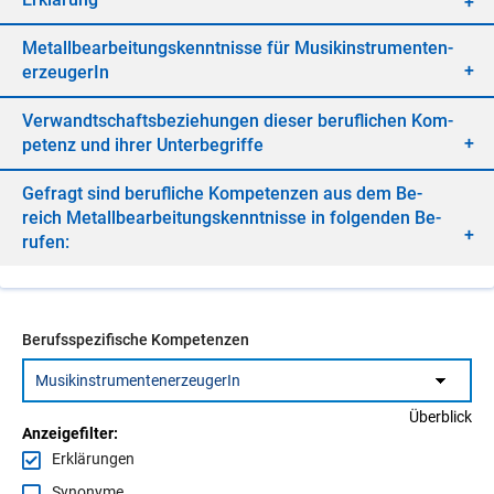
Me­tall­be­ar­bei­tungs­kennt­nis­se für Mu­sik­in­stru­men­ten­
er­zeu­ge­rIn
Ver­wandt­schafts­be­zie­hun­gen die­ser be­ruf­li­chen Kom­
pe­tenz und ih­rer Un­ter­be­grif­fe
Ge­fragt sind be­ruf­li­che Kom­pe­ten­zen aus dem Be­
reich Me­tall­be­ar­bei­tungs­kennt­nis­se in fol­gen­den Be­
ru­fen:
Berufsspezifische Kompetenzen
Überblick
Anzeigefilter:
Erklärungen
Synonyme