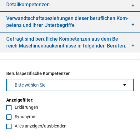
De­tail­kom­pe­ten­zen
Ver­wandt­schafts­be­zie­hun­gen die­ser be­ruf­li­chen Kom­
pe­tenz und ih­rer Un­ter­be­grif­fe
Ge­fragt sind be­ruf­li­che Kom­pe­ten­zen aus dem Be­
reich Ma­schi­nen­bau­kennt­nis­se in fol­gen­den Be­ru­fen:
Berufsspezifische Kompetenzen
Anzeigefilter:
Erklärungen
Synonyme
Alles anzeigen/ausblenden