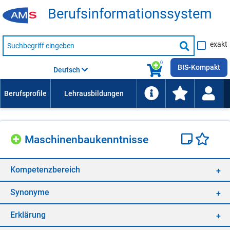
Be­rufs­in­for­ma­ti­ons­sys­tem
Suche
exakt
nach
Suche
Beruf,
Lehrausbildung,
starten
0
Kompetenz
BIS-Kompakt
Deutsch
usw.
Ma­schi­nen­bau­kennt­nis­se
Kom­pe­tenz­be­reich
Syn­ony­me
Er­klä­rung