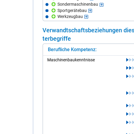
Sondermaschinenbau
Sportgerätebau
Werkzeugbau
Ver­wandt­schafts­be­zie­hun­gen die­s
ter­be­grif­fe
Berufliche Kompetenz:
Ma­schi­nen­bau­kennt­nis­se