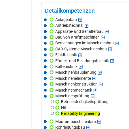
De­tail­kom­pe­ten­zen
Anlagenbau
Antriebstechnik
Apparate- und Behälterbau
Bau von Kraftmaschinen
Berechnungen im Maschinenbau
CAD-Systeme Maschinenbau
Fluidtechnik
Förder- und Beladungstechnik
Kältetechnik
Maschinenbauplanung
Maschinenelemente
Maschinenkonstruktion
Maschinenmechanik
Maschinenprüfung
Betriebsfestigkeitsprüfung
HiL
Reliability Engineering
Montanmaschinenbau
Rohrleitungsbau