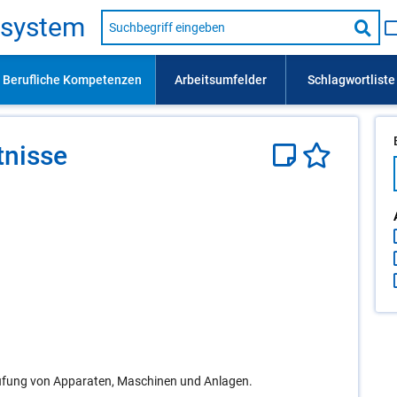
Suche
s­sys­tem
nach
Suc
Beruf,
Lehrausbildung,
star
Kompetenz
usw.
­nis­se
üfung von Apparaten, Maschinen und Anlagen.