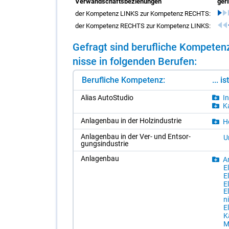
Verwandschaftsbeziehungen
ger
der Kompetenz LINKS zur Kompetenz RECHTS:
der Kompetenz RECHTS zur Kompetenz LINKS:
Ge­fragt sind be­ruf­li­che Kom­pe­t
nis­se in fol­gen­den Be­ru­fen:
Berufliche Kompetenz:
... i
Ali­as Au­to­Stu­dio
In
Ka
An­la­gen­bau in der Holz­in­dus­trie
Ho
An­la­gen­bau in der Ver- und Ent­sor­
Um
gungs­in­dus­trie
An­la­gen­bau
An
El
El
El
El
n
El
Kä
M