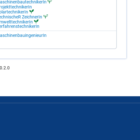
­schi­nen­bau­tech­ni­ke­rIn
o­jekt­tech­ni­ke­rIn
­lar­tech­ni­ke­rIn
ech­ni­scheR Zeich­ne­rIn
­welt­tech­ni­ke­rIn
r­fah­rens­tech­ni­ke­rIn
­schi­nen­bau­in­ge­nieu­rIn
0.2.0