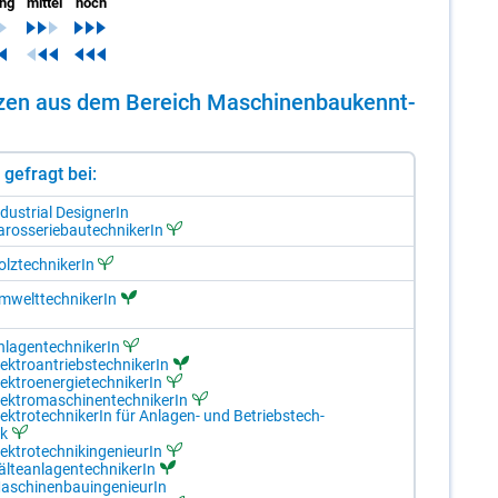
ing
mittel
hoch
en­zen aus dem Be­reich Ma­schi­nen­bau­kennt­
st gefragt bei:
­dus­tri­al De­si­gne­rIn
­ros­se­rie­bau­tech­ni­ke­rIn
lz­tech­ni­ke­rIn
­welt­tech­ni­ke­rIn
­la­gen­tech­ni­ke­rIn
ek­tro­an­triebs­tech­ni­ke­rIn
ek­tro­en­er­gie­tech­ni­ke­rIn
ek­tro­ma­schi­nen­tech­ni­ke­rIn
ek­tro­tech­ni­ke­rIn für An­la­gen- und Be­triebs­tech­
ik
ek­tro­tech­nik­in­ge­nieu­rIn
l­te­an­la­gen­tech­ni­ke­rIn
a­schi­nen­bau­in­ge­nieu­rIn