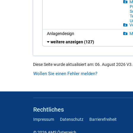
Ma
Pr
So
T
Um
Ve
An­la­gen­de­sign
Ma
weitere anzeigen
(127)
Diese Seite wurde aktualisiert am: 06. August 2026 V3.
Wollen Sie einen Fehler melden?
Rechtliches
Impressum
Datenschutz
Barrierefreiheit
© 2026 AMS Österreich