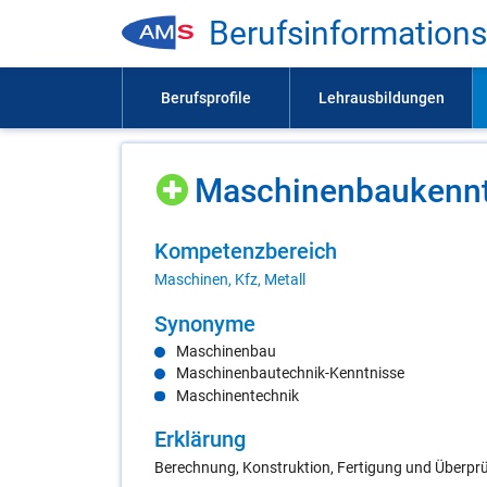
Be­rufs­in­for­ma­ti­on
Ma­schi­nen­bau­kennt
Kom­pe­tenz­be­reich
Maschinen, Kfz, Metall
Syn­ony­me
Maschinenbau
Maschinenbautechnik-Kenntnisse
Maschinentechnik
Er­klä­rung
Berechnung, Konstruktion, Fertigung und Überpr