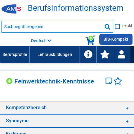
Be­rufs­in­for­ma­ti­ons­sys­tem
Suche
exakt
nach
Suche
Beruf,
Lehrausbildung,
starten
0
Kompetenz
BIS-Kompakt
Deutsch
usw.
Fein­werk­tech­nik-Kennt­nis­se
Kom­pe­tenz­be­reich
Syn­ony­me
Er­klä­rung