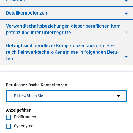
De­tail­kom­pe­ten­zen
Ver­wandt­schafts­be­zie­hun­gen die­ser be­ruf­li­chen Kom­
pe­tenz und ih­rer Un­ter­be­grif­fe
Ge­fragt sind be­ruf­li­che Kom­pe­ten­zen aus dem Be­
reich Fein­werk­tech­nik-Kennt­nis­se in fol­gen­den Be­ru­
fen:
Berufsspezifische Kompetenzen
Anzeigefilter:
Erklärungen
Synonyme