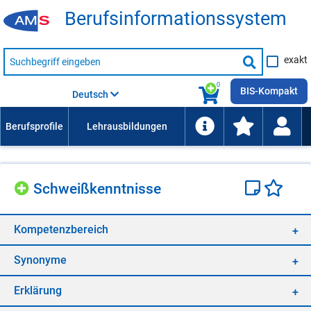
Be­rufs­in­for­ma­ti­ons­sys­tem
Suche
exakt
nach
Suche
Beruf,
Lehrausbildung,
starten
0
Kompetenz
BIS-Kompakt
Deutsch
usw.
Schweiß­kennt­nis­se
Kom­pe­tenz­be­reich
Syn­ony­me
Er­klä­rung