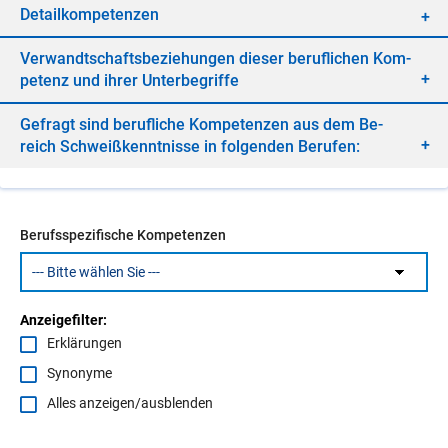
De­tail­kom­pe­ten­zen
Ver­wandt­schafts­be­zie­hun­gen die­ser be­ruf­li­chen Kom­
pe­tenz und ih­rer Un­ter­be­grif­fe
Ge­fragt sind be­ruf­li­che Kom­pe­ten­zen aus dem Be­
reich Schweiß­kennt­nis­se in fol­gen­den Be­ru­fen:
Berufsspezifische Kompetenzen
Anzeigefilter:
Erklärungen
Synonyme
Alles anzeigen/ausblenden