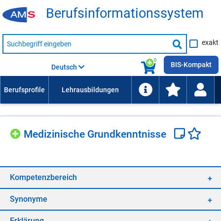
Be­rufs­in­for­ma­ti­ons­sys­tem
Suche
exakt
nach
Suche
Beruf,
Lehrausbildung,
starten
0
Kompetenz
BIS-Kompakt
Deutsch
usw.
Me­di­zi­ni­sche Grund­kennt­nis­se
Kom­pe­tenz­be­reich
Syn­ony­me
Er­klä­rung