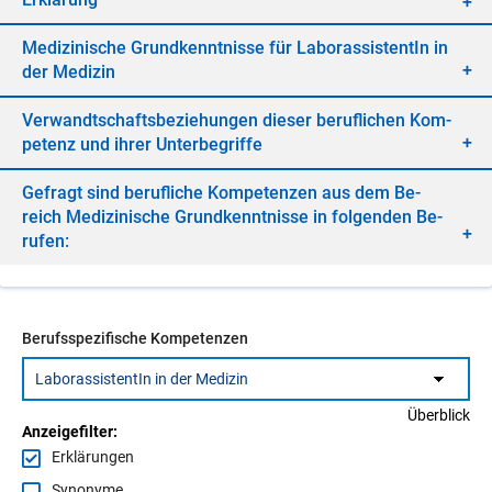
Me­di­zi­ni­sche Grund­kennt­nis­se für La­bo­ras­sis­ten­tIn in
der Me­di­zin
Ver­wandt­schafts­be­zie­hun­gen die­ser be­ruf­li­chen Kom­
pe­tenz und ih­rer Un­ter­be­grif­fe
Ge­fragt sind be­ruf­li­che Kom­pe­ten­zen aus dem Be­
reich Me­di­zi­ni­sche Grund­kennt­nis­se in fol­gen­den Be­
ru­fen:
Berufsspezifische Kompetenzen
Überblick
Anzeigefilter:
Erklärungen
Synonyme