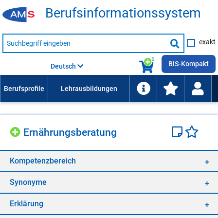
Be­rufs­in­for­ma­ti­ons­sys­tem
Suche
exakt
nach
Suche
Beruf,
Lehrausbildung,
starten
0
Kompetenz
BIS-Kompakt
Deutsch
usw.
Er­näh­rungs­be­ra­tung
Kom­pe­tenz­be­reich
Syn­ony­me
Er­klä­rung