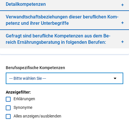
De­tail­kom­pe­ten­zen
Ver­wandt­schafts­be­zie­hun­gen die­ser be­ruf­li­chen Kom­
pe­tenz und ih­rer Un­ter­be­grif­fe
Ge­fragt sind be­ruf­li­che Kom­pe­ten­zen aus dem Be­
reich Er­näh­rungs­be­ra­tung in fol­gen­den Be­ru­fen:
Berufsspezifische Kompetenzen
Anzeigefilter:
Erklärungen
Synonyme
Alles anzeigen/ausblenden