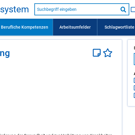
Suche
s­sys­tem
nach
Suc
Beruf,
Lehrausbildung,
star
Kompetenz
usw.
ung