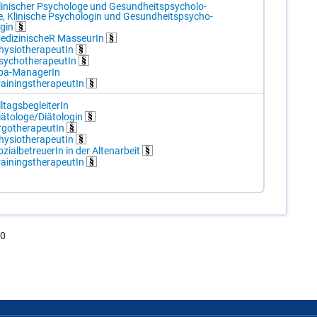
li­ni­scher Psy­cho­lo­ge und Ge­sund­heits­psy­cho­lo­
e, Kli­ni­sche Psy­cho­lo­gin und Ge­sund­heits­psy­cho­
o­gin
e­di­zi­ni­scheR Mas­seu­rIn
hy­sio­the­ra­peu­tIn
sy­cho­the­ra­peu­tIn
pa-Ma­na­ge­rIn
rai­nings­the­ra­peu­tIn
l­tags­be­glei­te­rIn
ä­to­lo­ge/​Diä­to­lo­gin
­go­the­ra­peu­tIn
hy­sio­the­ra­peu­tIn
­zi­al­be­treue­rIn in der Al­ten­ar­beit
rai­nings­the­ra­peu­tIn
.0