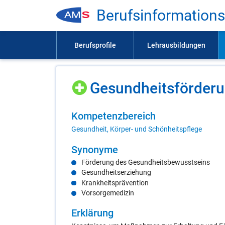
Be­rufs­in­for­ma­ti­on
Ge­sund­heits­för­de­r
Kom­pe­tenz­be­reich
Gesundheit, Körper- und Schönheitspflege
Syn­ony­me
Förderung des Gesundheitsbewusstseins
Gesundheitserziehung
Krankheitsprävention
Vorsorgemedizin
Er­klä­rung