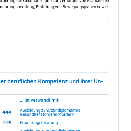
rderung der Gesundheit und zur Verhütung von Krankheiten
 Ernährungsberatung, Erstellung von Bewegungsplänen sowie
er be­ruf­li­chen Kom­pe­tenz und ih­rer Un­
... ist verwandt mit:
Ausbildung zum/zur diplomierten
Gesundheitsförderer/-förderin
Ernährungsberatung