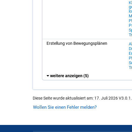
K
g
l
M
P
P
S
T
Er­stel­lung von Be­we­gungs­plä­nen
Al
Di
Er
P
So
T
weitere anzeigen
(5)
Diese Seite wurde aktualisiert am: 17. Juli 2026 V3.0.1
Wollen Sie einen Fehler melden?