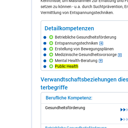
Kenntnisse, um Maßnahmen zur Erhaltung und Fö
setzen zu können - u.a. durch Suchtprävention,
Vermittlung von Entspannungstechniken.
De­tail­kom­pe­ten­zen
Betriebliche Gesundheitsförderung
Entspannungstechniken
Erstellung von Bewegungsplänen
Medizinische Gesundheitsvorsorge
Mental Health-Beratung
Public Health
Ver­wandt­schafts­be­zie­hun­gen die­s
ter­be­grif­fe
Berufliche Kompetenz:
Ge­sund­heits­för­de­rung