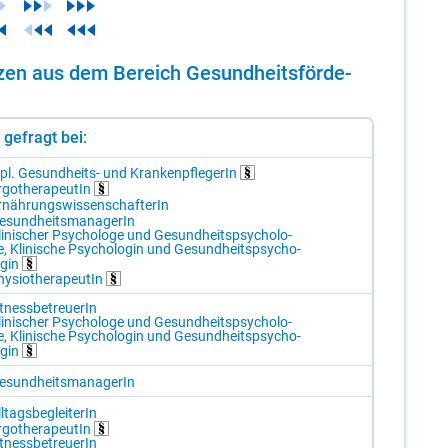
n­zen aus dem Be­reich Ge­sund­heits­för­de­
st gefragt bei:
pl. Ge­sund­heits- und Kran­ken­pfle­ge­rIn
­go­the­ra­peu­tIn
r­näh­rungs­wis­sen­schaf­te­rIn
e­sund­heits­ma­na­ge­rIn
li­ni­scher Psy­cho­lo­ge und Ge­sund­heits­psy­cho­lo­
e, Kli­ni­sche Psy­cho­lo­gin und Ge­sund­heits­psy­cho­
o­gin
y­sio­the­ra­peu­tIn
t­ness­be­treue­rIn
li­ni­scher Psy­cho­lo­ge und Ge­sund­heits­psy­cho­lo­
e, Kli­ni­sche Psy­cho­lo­gin und Ge­sund­heits­psy­cho­
o­gin
e­sund­heits­ma­na­ge­rIn
l­tags­be­glei­te­rIn
­go­the­ra­peu­tIn
t­ness­be­treue­rIn