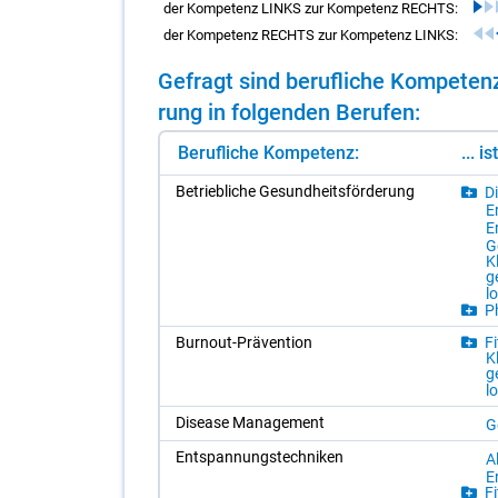
der Kompetenz LINKS zur Kompetenz RECHTS:
der Kompetenz RECHTS zur Kompetenz LINKS:
Ge­fragt sind be­ruf­li­che Kom­pe­te
rung in fol­gen­den Be­ru­fen:
Berufliche Kompetenz:
... i
Be­trieb­li­che Ge­sund­heits­för­de­rung
Di
Er
E
G
K
g
l
Ph
Bur­nout-Prä­ven­ti­on
Fi
K
g
l
Di­sea­se Ma­nage­ment
G
Ent­span­nungs­tech­ni­ken
Al
Er
Fi