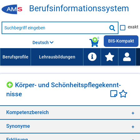
Be­rufs­in­for­ma­ti­ons­sys­tem
Suche
exakt
nach
Suche
Beruf,
Lehrausbildung,
starten
0
Kompetenz
BIS-Kompakt
Deutsch
usw.
Kör­per- und Schön­heits­pfle­ge­kennt­
nis­se
Kom­pe­tenz­be­reich
Syn­ony­me
Er­klä­rung