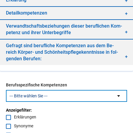
De­tail­kom­pe­ten­zen
Ver­wandt­schafts­be­zie­hun­gen die­ser be­ruf­li­chen Kom­
pe­tenz und ih­rer Un­ter­be­grif­fe
Ge­fragt sind be­ruf­li­che Kom­pe­ten­zen aus dem Be­
reich Kör­per- und Schön­heits­pfle­ge­kennt­nis­se in fol­
gen­den Be­ru­fen:
Berufsspezifische Kompetenzen
Anzeigefilter:
Erklärungen
Synonyme