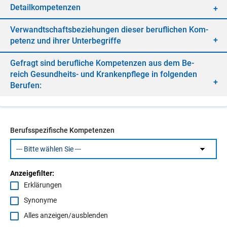
De­tail­kom­pe­ten­zen
Ver­wandt­schafts­be­zie­hun­gen die­ser be­ruf­li­chen Kom­
pe­tenz und ih­rer Un­ter­be­grif­fe
Ge­fragt sind be­ruf­li­che Kom­pe­ten­zen aus dem Be­
reich Ge­sund­heits- und Kran­ken­pfle­ge in fol­gen­den
Be­ru­fen:
Berufsspezifische Kompetenzen
Anzeigefilter:
Erklärungen
Synonyme
Alles anzeigen/ausblenden