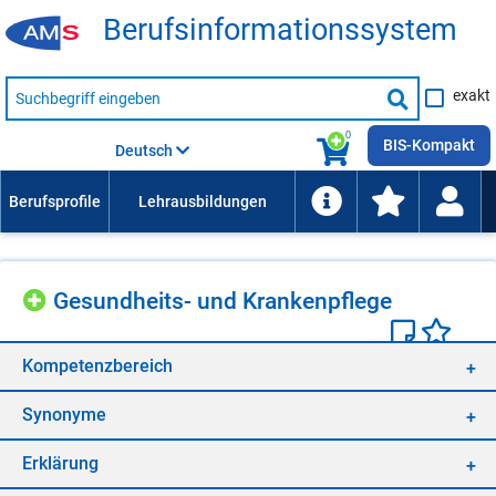
Be­rufs­in­for­ma­ti­ons­sys­tem
Suche
exakt
nach
Suche
Beruf,
Lehrausbildung,
starten
0
Kompetenz
BIS-Kompakt
Deutsch
usw.
Ge­sund­heits- und Kran­ken­pfle­ge
Kom­pe­tenz­be­reich
Syn­ony­me
Er­klä­rung