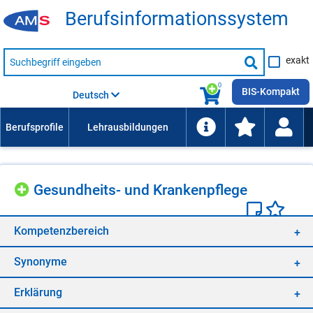
Be­rufs­in­for­ma­ti­ons­sys­tem
Suche
exakt
nach
Suche
Beruf,
Lehrausbildung,
starten
0
Kompetenz
BIS-Kompakt
Deutsch
usw.
Ge­sund­heits- und Kran­ken­pfle­ge
Kom­pe­tenz­be­reich
Syn­ony­me
Er­klä­rung