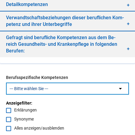
De­tail­kom­pe­ten­zen
Ver­wandt­schafts­be­zie­hun­gen die­ser be­ruf­li­chen Kom­
pe­tenz und ih­rer Un­ter­be­grif­fe
Ge­fragt sind be­ruf­li­che Kom­pe­ten­zen aus dem Be­
reich Ge­sund­heits- und Kran­ken­pfle­ge in fol­gen­den
Be­ru­fen:
Berufsspezifische Kompetenzen
Anzeigefilter:
Erklärungen
Synonyme
Alles anzeigen/ausblenden