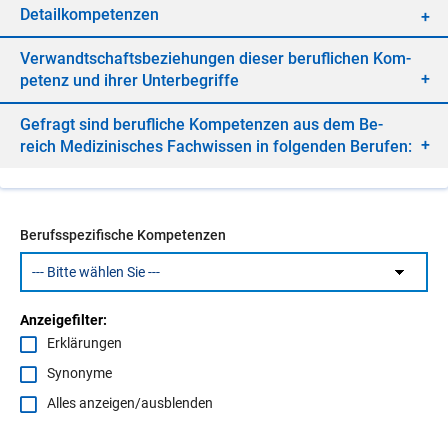
De­tail­kom­pe­ten­zen
Ver­wandt­schafts­be­zie­hun­gen die­ser be­ruf­li­chen Kom­
pe­tenz und ih­rer Un­ter­be­grif­fe
Ge­fragt sind be­ruf­li­che Kom­pe­ten­zen aus dem Be­
reich Me­di­zi­ni­sches Fach­wis­sen in fol­gen­den Be­ru­fen:
Berufsspezifische Kompetenzen
Anzeigefilter:
Erklärungen
Synonyme
Alles anzeigen/ausblenden