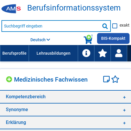
Be­rufs­in­for­ma­ti­ons­sys­tem
Suche
exakt
nach
Suche
Beruf,
Lehrausbildung,
starten
0
Kompetenz
BIS-Kompakt
Deutsch
usw.
Me­di­zi­ni­sches Fach­wis­sen
Kom­pe­tenz­be­reich
Syn­ony­me
Er­klä­rung