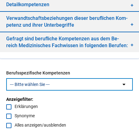
De­tail­kom­pe­ten­zen
Ver­wandt­schafts­be­zie­hun­gen die­ser be­ruf­li­chen Kom­
pe­tenz und ih­rer Un­ter­be­grif­fe
Ge­fragt sind be­ruf­li­che Kom­pe­ten­zen aus dem Be­
reich Me­di­zi­ni­sches Fach­wis­sen in fol­gen­den Be­ru­fen:
Berufsspezifische Kompetenzen
Anzeigefilter:
Erklärungen
Synonyme
Alles anzeigen/ausblenden