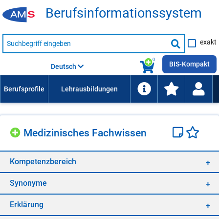
Be­rufs­in­for­ma­ti­ons­sys­tem
Suche
exakt
nach
Suche
Beruf,
Lehrausbildung,
starten
0
Kompetenz
BIS-Kompakt
Deutsch
usw.
Me­di­zi­ni­sches Fach­wis­sen
Kom­pe­tenz­be­reich
Syn­ony­me
Er­klä­rung