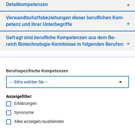
De­tail­kom­pe­ten­zen
Ver­wandt­schafts­be­zie­hun­gen die­ser be­ruf­li­chen Kom­
pe­tenz und ih­rer Un­ter­be­grif­fe
Ge­fragt sind be­ruf­li­che Kom­pe­ten­zen aus dem Be­
reich Bio­tech­no­lo­gie-Kennt­nis­se in fol­gen­den Be­ru­fen:
Berufsspezifische Kompetenzen
Anzeigefilter:
Erklärungen
Synonyme
Alles anzeigen/ausblenden