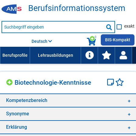
Be­rufs­in­for­ma­ti­ons­sys­tem
Suche
exakt
nach
Suche
Beruf,
Lehrausbildung,
starten
0
Kompetenz
BIS-Kompakt
Deutsch
usw.
Bio­tech­no­lo­gie-Kennt­nis­se
Kom­pe­tenz­be­reich
Syn­ony­me
Er­klä­rung