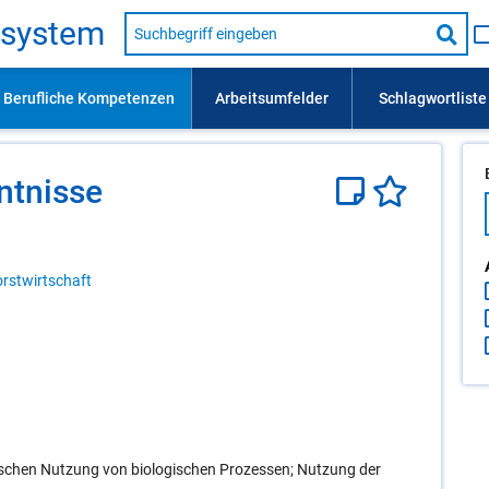
Suche
s­sys­tem
nach
Suc
Beruf,
Lehrausbildung,
star
Kompetenz
usw.
nt­nis­se
rstwirtschaft
schen Nutzung von biologischen Prozessen; Nutzung der