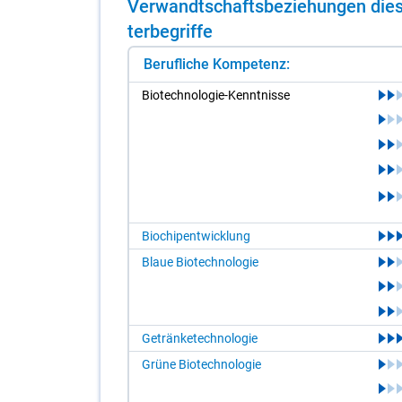
Ver­wandt­schafts­be­zie­hun­gen die­s
ter­be­grif­fe
Berufliche Kompetenz:
Bio­tech­no­lo­gie-Kennt­nis­se
Biochipentwicklung
Blaue Biotechnologie
Getränketechnologie
Grüne Biotechnologie