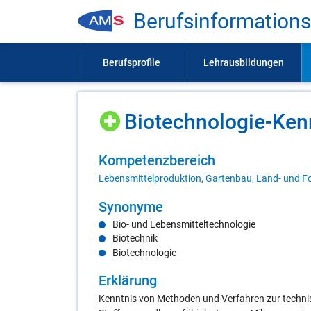
Be­rufs­in­for­ma­ti­on
Bio­tech­no­lo­gie-Ken
Kom­pe­tenz­be­reich
Lebensmittelproduktion, Gartenbau, Land- und Fo
Syn­ony­me
Bio- und Lebensmitteltechnologie
Biotechnik
Biotechnologie
Er­klä­rung
Kenntnis von Methoden und Verfahren zur techni