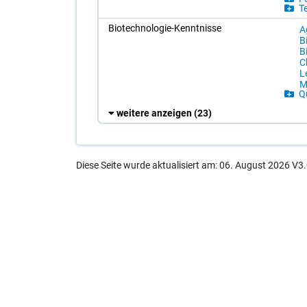
Te
Bio­tech­no­lo­gie-Kennt­nis­se
A
Bi
Bi
C
Le
Mo
Qu
weitere anzeigen
(23)
Diese Seite wurde aktualisiert am: 06. August 2026 V3.
Wollen Sie einen Fehler melden?
Rechtliches
Impressum
Datenschutz
Barrierefreiheit