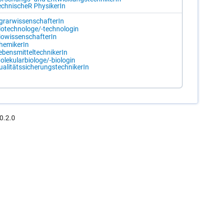
ch­ni­scheR Phy­si­ke­rIn
grar­wis­sen­schaf­te­rIn
o­tech­no­lo­ge/-​tech­no­lo­gin
o­wis­sen­schaf­te­rIn
he­mi­ke­rIn
­bens­mit­tel­tech­ni­ke­rIn
­le­ku­lar­bio­lo­ge/-​bio­lo­gin
a­li­täts­si­che­rungs­tech­ni­ke­rIn
0.2.0