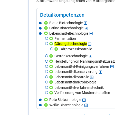
Stoffumwandlungsfähigkeiten von Mikroorganis
De­tail­kom­pe­ten­zen
Blaue Biotechnologie
Grüne Biotechnologie
Lebensmitteltechnologie
Fermentation
Gärungstechnologie
Gärprozesskontrolle
Getränketechnologie
Herstellung von Nahrungsmittelzusat
Lebensmittel-Reinigungsverfahren
Lebensmittelkonservierung
Lebensmittelkontrolle
Lebensmittelmikrobiologie
Lebensmittelverfahrenstechnik
Verifizierung von Musterrohstoffen
Rote Biotechnologie
Weiße Biotechnologie