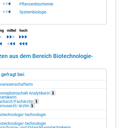
Pflanzenbiochemie
Systembiologie
ing
mittel
hoch
­zen aus dem Be­reich Bio­tech­no­lo­gie-
st gefragt bei:
o­wis­sen­schaf­te­rIn
o­me­di­zi­ni­scheR Ana­ly­ti­ke­rIn
e­mi­ke­rIn
ch­arzt/​Fach­ärz­tin
r­nus­arzt/-​ärz­tin
o­tech­no­lo­ge/-​tech­no­lo­gin
o­tech­no­lo­ge/-​tech­no­lo­gin
r­schungs- und Ent­wick­lungs­tech­ni­ke­rIn