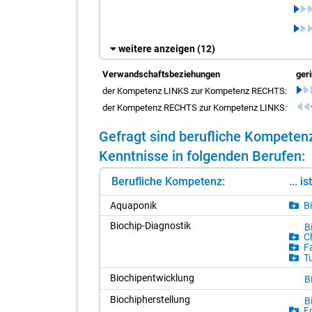
weitere anzeigen
(12)
Verwandschaftsbeziehungen
ger
der Kompetenz LINKS zur Kompetenz RECHTS:
der Kompetenz RECHTS zur Kompetenz LINKS:
Ge­fragt sind be­ruf­li­che Kom­pe­ten
Kennt­nis­se in fol­gen­den Be­ru­fen:
Berufliche Kompetenz:
... i
Aqua­po­nik
Bi
Bio­chip-Dia­gnos­tik
Bi
Ch
Fa
Tu
Bio­chi­pent­wick­lung
Bi
Bio­chip­her­stel­lung
Bi
Fo