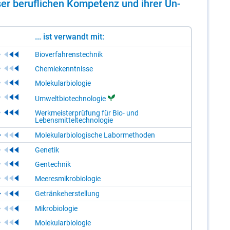
er be­ruf­li­chen Kom­pe­tenz und ih­rer Un­
... ist verwandt mit:
Bioverfahrenstechnik
Chemiekenntnisse
Molekularbiologie
Umweltbiotechnologie
Werkmeisterprüfung für Bio- und
Lebensmitteltechnologie
Molekularbiologische Labormethoden
Genetik
Gentechnik
Meeresmikrobiologie
Getränkeherstellung
Mikrobiologie
Molekularbiologie