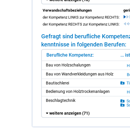
Verwandschaftsbeziehungen
ger
der Kompetenz LINKS zur Kompetenz RECHTS:
der Kompetenz RECHTS zur Kompetenz LINKS:
Ge­fragt sind be­ruf­li­che Kom­pe­te
kennt­nis­se in fol­gen­den Be­ru­fen:
Berufliche Kompetenz:
... i
Bau von Holz­scha­lun­gen
H
Bau von Wand­ver­klei­dun­gen aus Holz
Bo
Bau­tisch­le­rei
Ti
Be­die­nung von Holz­tro­cken­an­la­gen
Ho
Be­schlag­tech­nik
Sc
Sc
weitere anzeigen
(71)