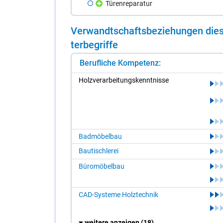
Türenreparatur
Ver­wandt­schafts­be­zie­hun­gen die­s
ter­be­grif­fe
Berufliche Kompetenz:
Holz­ver­ar­bei­tungs­kennt­nis­se
Badmöbelbau
Bautischlerei
Büromöbelbau
CAD-Systeme Holztechnik
weitere anzeigen
(18)