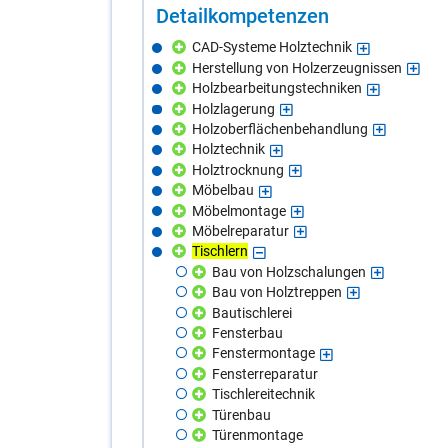
De­tail­kom­pe­ten­zen
CAD-Systeme Holztechnik
Herstellung von Holzerzeugnissen
Holzbearbeitungstechniken
Holzlagerung
Holzoberflächenbehandlung
Holztechnik
Holztrocknung
Möbelbau
Möbelmontage
Möbelreparatur
Tischlern
Bau von Holzschalungen
Bau von Holztreppen
Bautischlerei
Fensterbau
Fenstermontage
Fensterreparatur
Tischlereitechnik
Türenbau
Türenmontage