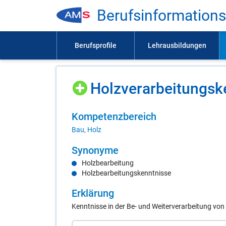
Be­rufs­in­for­ma­ti­on
Holz­ver­ar­bei­tungs­k
Kom­pe­tenz­be­reich
Bau, Holz
Syn­ony­me
Holzbearbeitung
Holzbearbeitungskenntnisse
Er­klä­rung
Kenntnisse in der Be- und Weiterverarbeitung von 