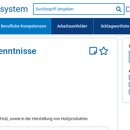
Suche
s­sys­tem
nach
Suc
Beruf,
Lehrausbildung,
star
Kompetenz
usw.
ennt­nis­se
Holz, sowie in der Herstellung von Holzprodukten.