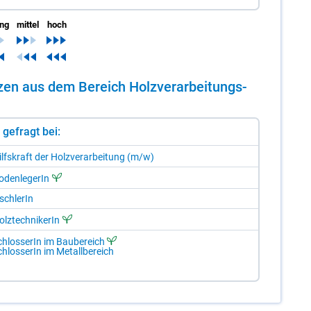
ing
mittel
hoch
n­zen aus dem Be­reich Holz­ver­ar­bei­tungs­
st gefragt bei:
ilfs­kraft der Holz­ver­ar­bei­tung (m/​w)
­den­le­ge­rIn
sch­le­rIn
lz­tech­ni­ke­rIn
hlos­se­rIn im Bau­be­reich
hlos­se­rIn im Me­tall­be­reich