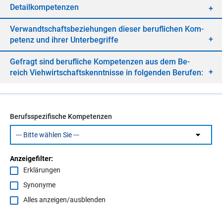
De­tail­kom­pe­ten­zen
Ver­wandt­schafts­be­zie­hun­gen die­ser be­ruf­li­chen Kom­
pe­tenz und ih­rer Un­ter­be­grif­fe
Ge­fragt sind be­ruf­li­che Kom­pe­ten­zen aus dem Be­
reich Vieh­wirt­schafts­kennt­nis­se in fol­gen­den Be­ru­fen:
Berufsspezifische Kompetenzen
Anzeigefilter:
Erklärungen
Synonyme
Alles anzeigen/ausblenden