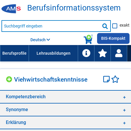
Be­rufs­in­for­ma­ti­ons­sys­tem
Suche
exakt
nach
Suche
Beruf,
Lehrausbildung,
starten
0
Kompetenz
BIS-Kompakt
Deutsch
usw.
Vieh­wirt­schafts­kennt­nis­se
Kom­pe­tenz­be­reich
Syn­ony­me
Er­klä­rung