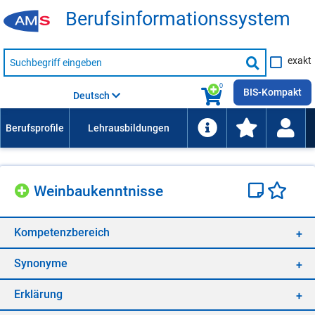
Be­rufs­in­for­ma­ti­ons­sys­tem
Suche
exakt
nach
Suche
Beruf,
Lehrausbildung,
starten
0
Kompetenz
BIS-Kompakt
Deutsch
usw.
Wein­bau­kennt­nis­se
Kom­pe­tenz­be­reich
Syn­ony­me
Er­klä­rung