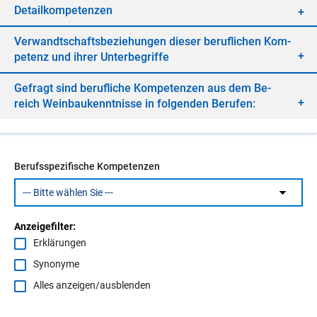
De­tail­kom­pe­ten­zen
Ver­wandt­schafts­be­zie­hun­gen die­ser be­ruf­li­chen Kom­
pe­tenz und ih­rer Un­ter­be­grif­fe
Ge­fragt sind be­ruf­li­che Kom­pe­ten­zen aus dem Be­
reich Wein­bau­kennt­nis­se in fol­gen­den Be­ru­fen:
Berufsspezifische Kompetenzen
Anzeigefilter:
Erklärungen
Synonyme
Alles anzeigen/ausblenden