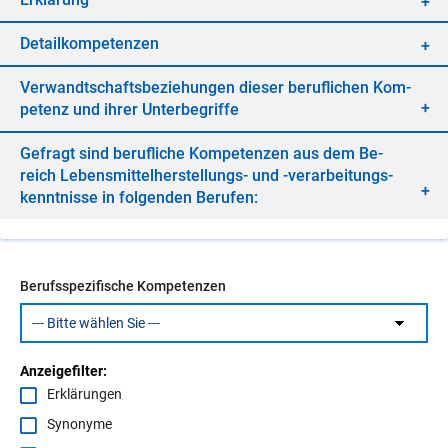
De­tail­kom­pe­ten­zen
Ver­wandt­schafts­be­zie­hun­gen die­ser be­ruf­li­chen Kom­
pe­tenz und ih­rer Un­ter­be­grif­fe
Ge­fragt sind be­ruf­li­che Kom­pe­ten­zen aus dem Be­
reich Le­bens­mit­tel­her­stel­lungs- und -ver­ar­bei­tungs­
kennt­nis­se in fol­gen­den Be­ru­fen:
Berufsspezifische Kompetenzen
Anzeigefilter:
Erklärungen
Synonyme