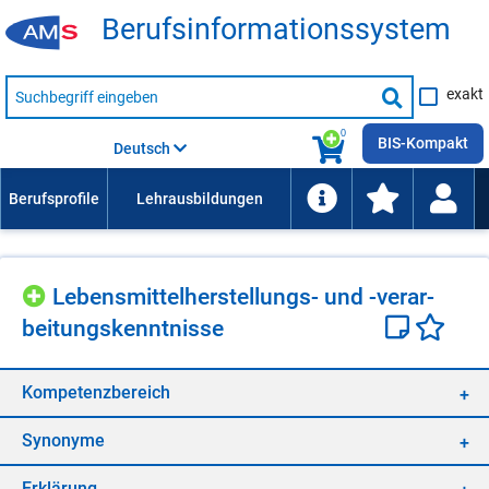
Be­rufs­in­for­ma­ti­ons­sys­tem
Suche
exakt
nach
Suche
Beruf,
Lehrausbildung,
starten
0
Kompetenz
BIS-Kompakt
Deutsch
usw.
Le­bens­mit­tel­her­stel­lungs- und -ver­ar­
bei­tungs­kennt­nis­se
Kom­pe­tenz­be­reich
Syn­ony­me
Er­klä­rung