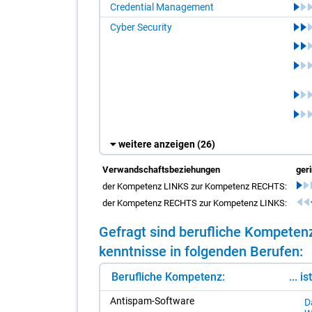
Credential Management
Cyber Security
weitere anzeigen
(26)
Verwandschaftsbeziehungen
ger
der Kompetenz LINKS zur Kompetenz RECHTS:
der Kompetenz RECHTS zur Kompetenz LINKS:
Ge­fragt sind be­ruf­li­che Kom­pe­ten
kennt­nis­se in fol­gen­den Be­ru­fen:
Berufliche Kompetenz:
... i
An­tis­pam-Soft­ware
Da