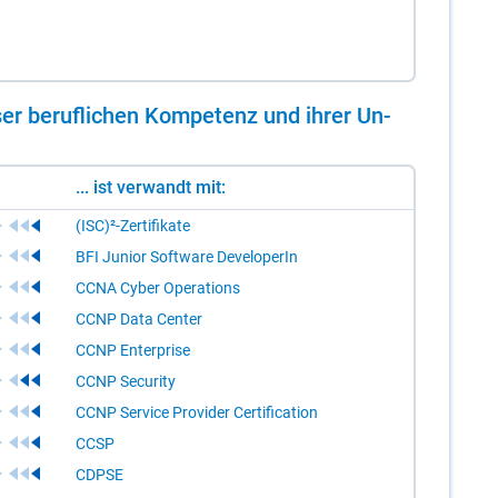
er be­ruf­li­chen Kom­pe­tenz und ih­rer Un­
... ist verwandt mit:
(ISC)²-Zertifikate
BFI Junior Software DeveloperIn
CCNA Cyber Operations
CCNP Data Center
CCNP Enterprise
CCNP Security
CCNP Service Provider Certification
CCSP
CDPSE