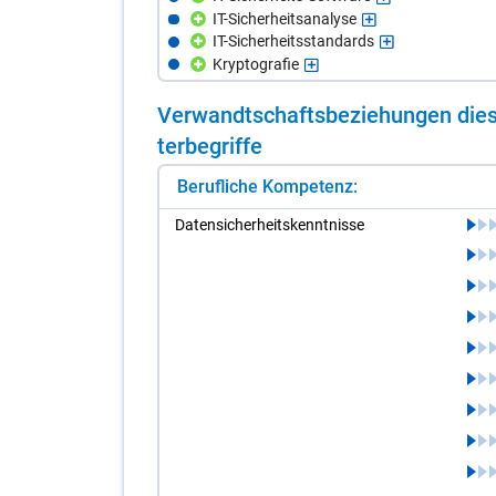
IT-Sicherheitsanalyse
IT-Sicherheitsstandards
Kryptografie
Ver­wandt­schafts­be­zie­hun­gen die­s
ter­be­grif­fe
Berufliche Kompetenz:
Da­ten­si­cher­heits­kennt­nis­se