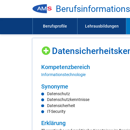
Be­rufs­in­for­ma­ti­on
Da­ten­si­cher­heits­ke
Kom­pe­tenz­be­reich
Informationstechnologie
Syn­ony­me
Datenschutz
Datenschutzkenntnisse
Datensicherheit
IT-Security
Er­klä­rung