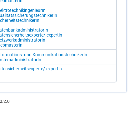
eb­mas­te­rIn
ek­tro­tech­nik­in­ge­nieu­rIn
a­li­täts­si­che­rungs­tech­ni­ke­rIn
­cher­heits­tech­ni­ke­rIn
­ten­bank­ad­mi­nis­tra­to­rIn
­ten­si­cher­heits­ex­per­te/-​ex­per­tin
etz­werkad­mi­nis­tra­to­rIn
eb­mas­te­rIn
­for­ma­ti­ons- und Kom­mu­ni­ka­ti­ons­tech­ni­ke­rIn
s­tem­ad­mi­nis­tra­to­rIn
­ten­si­cher­heits­ex­per­te/-​ex­per­tin
0.2.0