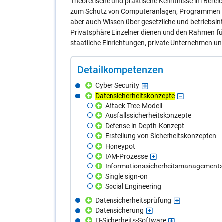
Theoretische und praktische Kenntnisse im Berei
zum Schutz von Computeranlagen, Programmen und
aber auch Wissen über gesetzliche und betriebsin
Privatsphäre Einzelner dienen und den Rahmen f
staatliche Einrichtungen, private Unternehmen un
De­tail­kom­pe­ten­zen
Cyber Security
Datensicherheitskonzepte
Attack Tree-Modell
Ausfallssicherheitskonzepte
Defense in Depth-Konzept
Erstellung von Sicherheitskonzepten
Honeypot
IAM-Prozesse
Informationssicherheitsmanagement
Single sign-on
Social Engineering
Datensicherheitsprüfung
Datensicherung
IT-Sicherheits-Software