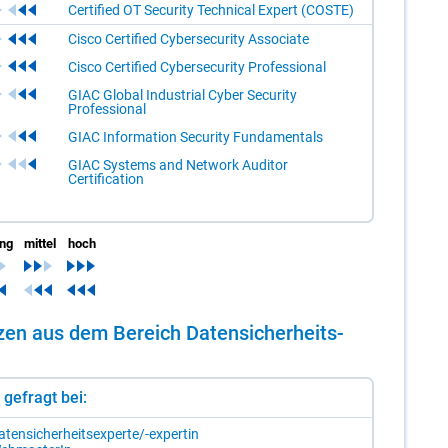
Certified OT Security Technical Expert (COSTE)
Cisco Certified Cybersecurity Associate
Cisco Certified Cybersecurity Professional
GIAC Global Industrial Cyber Security
Professional
GIAC Information Security Fundamentals
GIAC Systems and Network Auditor
Certification
ing
mittel
hoch
­zen aus dem Be­reich Da­ten­si­cher­heits­
st gefragt bei:
­ten­si­cher­heits­ex­per­te/-​ex­per­tin