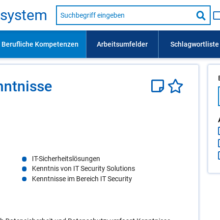
Suche
s­sys­tem
nach
Suc
Beruf,
Lehrausbildung,
star
Kompetenz
usw.
nnt­nis­se
IT-Sicherheitslösungen
Kenntnis von IT Security Solutions
Kenntnisse im Bereich IT Security