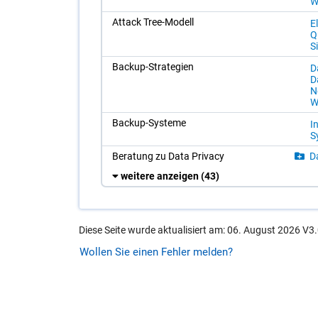
W
At­tack Tree-Mo­dell
El
Qu
Si
Back­up-Stra­te­gi­en
Da
Da
N
W
Back­up-Sys­te­me
In
Sy
Be­ra­tung zu Data Pri­va­cy
Da
weitere anzeigen
(43)
Diese Seite wurde aktualisiert am: 06. August 2026 V3.
Wollen Sie einen Fehler melden?