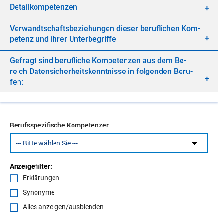
De­tail­kom­pe­ten­zen
Ver­wandt­schafts­be­zie­hun­gen die­ser be­ruf­li­chen Kom­
pe­tenz und ih­rer Un­ter­be­grif­fe
Ge­fragt sind be­ruf­li­che Kom­pe­ten­zen aus dem Be­
reich Da­ten­si­cher­heits­kennt­nis­se in fol­gen­den Be­ru­
fen:
Berufsspezifische Kompetenzen
Anzeigefilter:
Erklärungen
Synonyme
Alles anzeigen/ausblenden