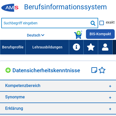
Be­rufs­in­for­ma­ti­ons­sys­tem
Suche
exakt
nach
Suche
Beruf,
Lehrausbildung,
starten
0
Kompetenz
BIS-Kompakt
Deutsch
usw.
Da­ten­si­cher­heits­kennt­nis­se
Kom­pe­tenz­be­reich
Syn­ony­me
Er­klä­rung