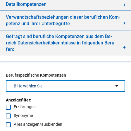
De­tail­kom­pe­ten­zen
Ver­wandt­schafts­be­zie­hun­gen die­ser be­ruf­li­chen Kom­
pe­tenz und ih­rer Un­ter­be­grif­fe
Ge­fragt sind be­ruf­li­che Kom­pe­ten­zen aus dem Be­
reich Da­ten­si­cher­heits­kennt­nis­se in fol­gen­den Be­ru­
fen:
Berufsspezifische Kompetenzen
Anzeigefilter:
Erklärungen
Synonyme
Alles anzeigen/ausblenden