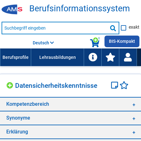
Be­rufs­in­for­ma­ti­ons­sys­tem
Suche
exakt
nach
Suche
Beruf,
Lehrausbildung,
starten
0
Kompetenz
BIS-Kompakt
Deutsch
usw.
Da­ten­si­cher­heits­kennt­nis­se
Kom­pe­tenz­be­reich
Syn­ony­me
Er­klä­rung