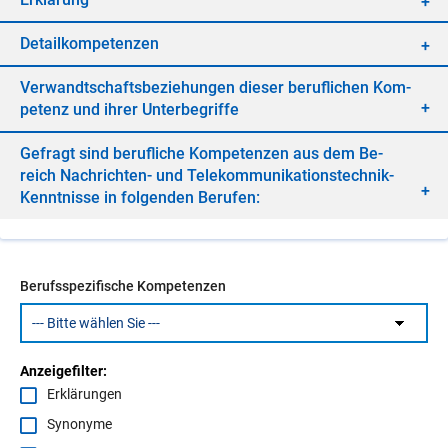
De­tail­kom­pe­ten­zen
Ver­wandt­schafts­be­zie­hun­gen die­ser be­ruf­li­chen Kom­
pe­tenz und ih­rer Un­ter­be­grif­fe
Ge­fragt sind be­ruf­li­che Kom­pe­ten­zen aus dem Be­
reich Nach­rich­ten- und Te­le­kom­mu­ni­ka­ti­ons­tech­nik-
Kennt­nis­se in fol­gen­den Be­ru­fen:
Berufsspezifische Kompetenzen
Anzeigefilter:
Erklärungen
Synonyme