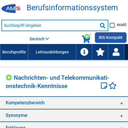
Be­rufs­in­for­ma­ti­ons­sys­tem
Suche
exakt
nach
Suche
Beruf,
Lehrausbildung,
starten
0
Kompetenz
BIS-Kompakt
Deutsch
usw.
Nach­rich­ten- und Te­le­kom­mu­ni­ka­ti­
ons­tech­nik-Kennt­nis­se
Kom­pe­tenz­be­reich
Syn­ony­me
Er­klä­rung