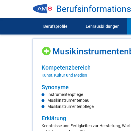
Be­rufs­in­for­ma­ti­on
Mu­sik­in­stru­men­ten
Kom­pe­tenz­be­reich
Kunst, Kultur und Medien
Syn­ony­me
Instrumentenpflege
Musikinstrumentenbau
Musikinstrumentenpflege
Er­klä­rung
Kenntnisse und Fertigkeiten zur Herstellung, Wa