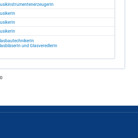
­sik­in­stru­men­ten­er­zeu­ge­rIn
­si­ke­rIn
­si­ke­rIn
­si­ke­rIn
as­bau­tech­ni­ke­rIn
as­blä­se­rIn und Glas­ver­ed­le­rIn
.0