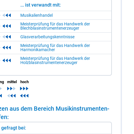
... ist verwandt mit:
Musikalienhandel
Meisterprüfung für das Handwerk der
Blechblasinstrumentenerzeuger
Glasverarbeitungskenntnisse
Meisterprüfung für das Handwerk der
Harmonikamacher
Meisterprüfung für das Handwerk der
Holzblasinstrumentenerzeuger
ing
mittel
hoch
n­zen aus dem Be­reich Mu­sik­in­stru­men­ten­
fen:
st gefragt bei: