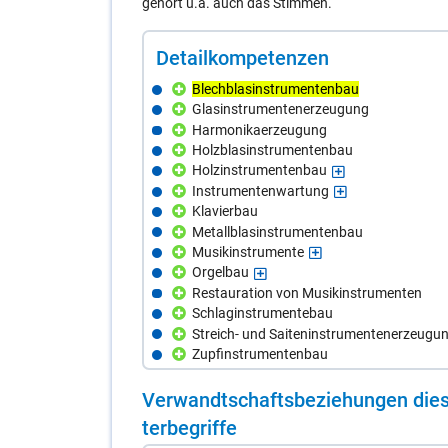
gehört u.a. auch das Stimmen.
De­tail­kom­pe­ten­zen
Blechblasinstrumentenbau
Glasinstrumentenerzeugung
Harmonikaerzeugung
Holzblasinstrumentenbau
Holzinstrumentenbau
Instrumentenwartung
Klavierbau
Metallblasinstrumentenbau
Musikinstrumente
Orgelbau
Restauration von Musikinstrumenten
Schlaginstrumentebau
Streich- und Saiteninstrumentenerzeugu
Zupfinstrumentenbau
Ver­wandt­schafts­be­zie­hun­gen die­s
ter­be­grif­fe