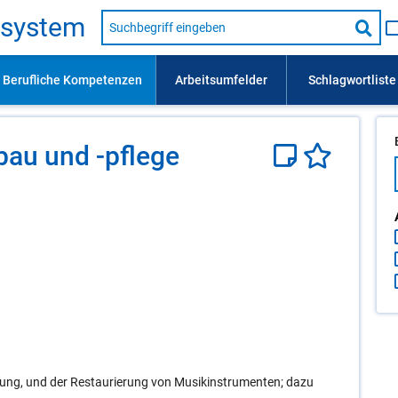
Suche
s­sys­tem
nach
Suc
Beruf,
Lehrausbildung,
star
Kompetenz
usw.
­bau und -pfle­ge
rtung, und der Restaurierung von Musikinstrumenten; dazu