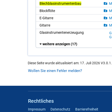
Blechblasinstrumentenbau
Mu
Block­flö­te
Mu
E-Gi­tar­re
Mu
Gi­tar­re
Mu
Glas­in­stru­men­ten­er­zeu­gung
Gl
Gl
weitere anzeigen
(17)
Diese Seite wurde aktualisiert am: 17. Juli 2026 V3.0.1
Wollen Sie einen Fehler melden?
Rechtliches
Impressum
Datenschutz
Barrierefreiheit