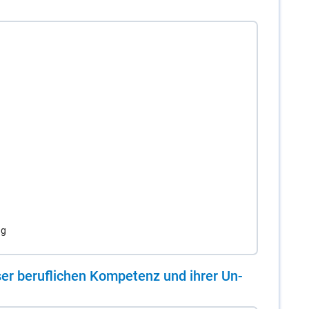
ng
er be­ruf­li­chen Kom­pe­tenz und ih­rer Un­