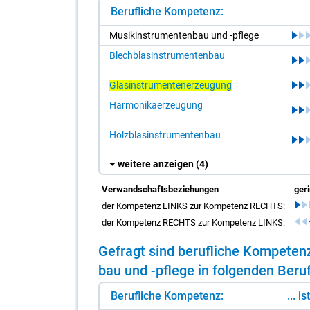
Berufliche Kompetenz:
Mu­sik­in­stru­men­ten­bau und -pfle­ge
Blechblasinstrumentenbau
Glasinstrumentenerzeugung
Harmonikaerzeugung
Holzblasinstrumentenbau
weitere anzeigen
(4)
Verwandschaftsbeziehungen
ger
der Kompetenz LINKS zur Kompetenz RECHTS:
der Kompetenz RECHTS zur Kompetenz LINKS:
Ge­fragt sind be­ruf­li­che Kom­pe­te
bau und -pfle­ge in fol­gen­den Be­ru­
Berufliche Kompetenz:
... i