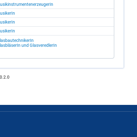
­sik­in­stru­men­ten­er­zeu­ge­rIn
­si­ke­rIn
­si­ke­rIn
­si­ke­rIn
as­bau­tech­ni­ke­rIn
as­blä­se­rIn und Glas­ver­ed­le­rIn
0.2.0