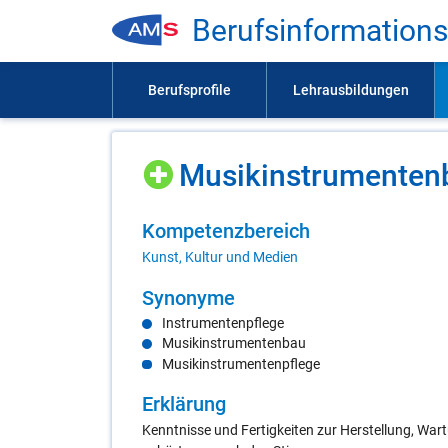
Be­rufs­in­for­ma­ti­on
Mu­sik­in­stru­men­ten
Kom­pe­tenz­be­reich
Kunst, Kultur und Medien
Syn­ony­me
Instrumentenpflege
Musikinstrumentenbau
Musikinstrumentenpflege
Er­klä­rung
Kenntnisse und Fertigkeiten zur Herstellung, Wa