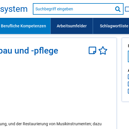
Suche
s­sys­tem
nach
Suc
Beruf,
Lehrausbildung,
star
Kompetenz
usw.
­bau und -pfle­ge
rtung, und der Restaurierung von Musikinstrumenten; dazu