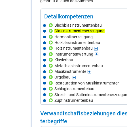
gehört u.a. auch das Stimmen.
De­tail­kom­pe­ten­zen
Blechblasinstrumentenbau
Glasinstrumentenerzeugung
Harmonikaerzeugung
Holzblasinstrumentenbau
Holzinstrumentenbau
Instrumentenwartung
Klavierbau
Metallblasinstrumentenbau
Musikinstrumente
Orgelbau
Restauration von Musikinstrumenten
Schlaginstrumentebau
Streich- und Saiteninstrumentenerzeugu
Zupfinstrumentenbau
Ver­wandt­schafts­be­zie­hun­gen die­s
ter­be­grif­fe