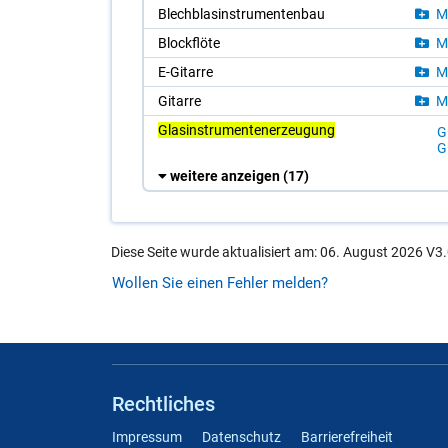
Blech­blas­in­stru­men­ten­bau
Mu
Block­flö­te
Mu
E-Gi­tar­re
Mu
Gi­tar­re
Mu
Glasinstrumentenerzeugung
Gl
Gl
weitere anzeigen
(17)
Diese Seite wurde aktualisiert am: 06. August 2026 V3.
Wollen Sie einen Fehler melden?
Rechtliches
Impressum
Datenschutz
Barrierefreiheit