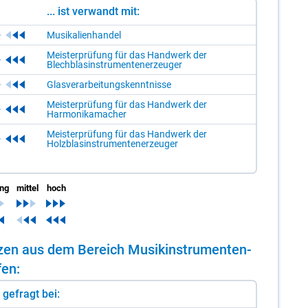
... ist verwandt mit:
Musikalienhandel
Meisterprüfung für das Handwerk der
Blechblasinstrumentenerzeuger
Glasverarbeitungskenntnisse
Meisterprüfung für das Handwerk der
Harmonikamacher
Meisterprüfung für das Handwerk der
Holzblasinstrumentenerzeuger
ing
mittel
hoch
n­zen aus dem Be­reich Mu­sik­in­stru­men­ten­
fen:
st gefragt bei: