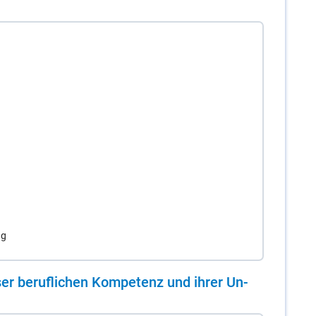
ng
er be­ruf­li­chen Kom­pe­tenz und ih­rer Un­