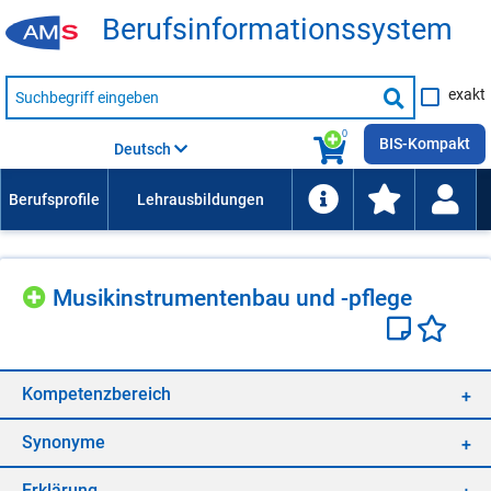
Be­rufs­in­for­ma­ti­ons­sys­tem
Suche
exakt
nach
Suche
Beruf,
Lehrausbildung,
starten
0
Kompetenz
BIS-Kompakt
Deutsch
usw.
Mu­sik­in­stru­men­ten­bau und -pfle­ge
Kom­pe­tenz­be­reich
Syn­ony­me
Er­klä­rung