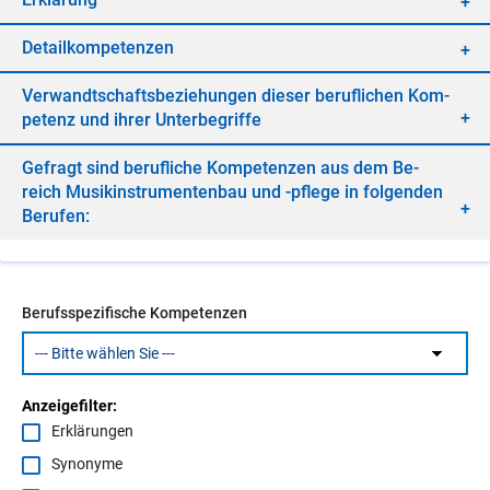
De­tail­kom­pe­ten­zen
Ver­wandt­schafts­be­zie­hun­gen die­ser be­ruf­li­chen Kom­
pe­tenz und ih­rer Un­ter­be­grif­fe
Ge­fragt sind be­ruf­li­che Kom­pe­ten­zen aus dem Be­
reich Mu­sik­in­stru­men­ten­bau und -pfle­ge in fol­gen­den
Be­ru­fen:
Berufsspezifische Kompetenzen
Anzeigefilter:
Erklärungen
Synonyme