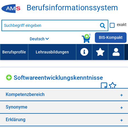
Be­rufs­in­for­ma­ti­ons­sys­tem
Suche
exakt
nach
Suche
Beruf,
Lehrausbildung,
starten
0
Kompetenz
BIS-Kompakt
Deutsch
usw.
Soft­ware­ent­wick­lungs­kennt­nis­se
Kom­pe­tenz­be­reich
Syn­ony­me
Er­klä­rung