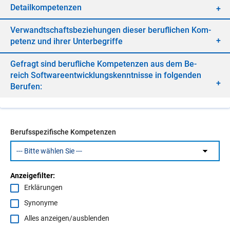
De­tail­kom­pe­ten­zen
Ver­wandt­schafts­be­zie­hun­gen die­ser be­ruf­li­chen Kom­
pe­tenz und ih­rer Un­ter­be­grif­fe
Ge­fragt sind be­ruf­li­che Kom­pe­ten­zen aus dem Be­
reich Soft­ware­ent­wick­lungs­kennt­nis­se in fol­gen­den
Be­ru­fen:
Berufsspezifische Kompetenzen
Anzeigefilter:
Erklärungen
Synonyme
Alles anzeigen/ausblenden