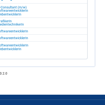
T-Con­sul­tant (m/​w)
ft­ware­ent­wick­le­rIn
ebent­wick­le­rIn
a­fi­ke­rIn
­di­en­tech­ni­ke­rIn
ft­ware­ent­wick­le­rIn
ft­ware­ent­wick­le­rIn
ft­ware­ent­wick­le­rIn
ebent­wick­le­rIn
0.2.0