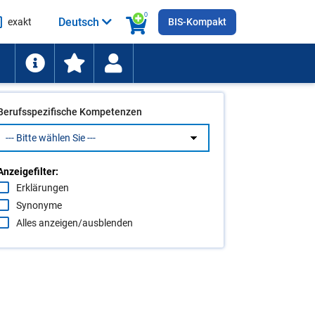
0
Deutsch
exakt
BIS-Kompakt
he
ten
Berufsspezifische Kompetenzen
Anzeigefilter:
Erklärungen
Synonyme
Alles anzeigen/ausblenden