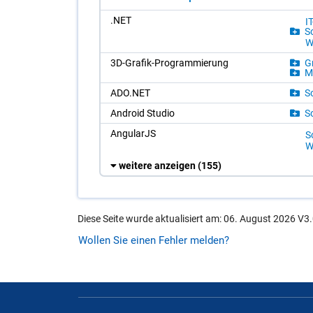
.NET
I
So
W
3D-Gra­fik-Pro­gram­mie­rung
Gr
Me
ADO.NET
So
An­dro­id Stu­dio
So
An­gu­lar­JS
So
W
weitere anzeigen
(155)
Diese Seite wurde aktualisiert am: 06. August 2026 V3.
Wollen Sie einen Fehler melden?