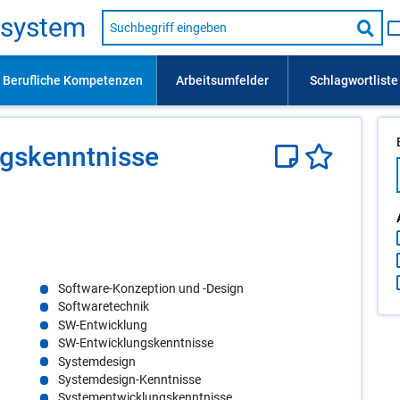
Suche
s­sys­tem
nach
Suc
Beruf,
Lehrausbildung,
star
Kompetenz
usw.
gs­kennt­nis­se
Software-Konzeption und -Design
Softwaretechnik
SW-Entwicklung
SW-Entwicklungskenntnisse
Systemdesign
Systemdesign-Kenntnisse
Systementwicklungskenntnisse