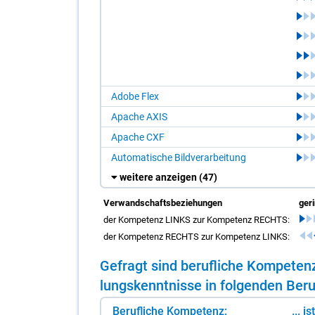
Adobe Flex
Apache AXIS
Apache CXF
Automatische Bildverarbeitung
weitere anzeigen
(47)
Verwandschaftsbeziehungen
ger
der Kompetenz LINKS zur Kompetenz RECHTS:
der Kompetenz RECHTS zur Kompetenz LINKS:
Ge­fragt sind be­ruf­li­che Kom­pe­te
lungs­kennt­nis­se in fol­gen­den Be­ru
Berufliche Kompetenz:
... i