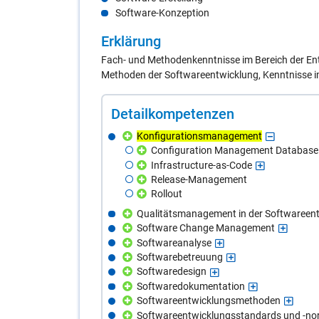
Software-Konzeption
Er­klä­rung
Fach- und Methodenkenntnisse im Bereich der Ent
Methoden der Softwareentwicklung, Kenntnisse im
De­tail­kom­pe­ten­zen
Konfigurationsmanagement
Configuration Management Database
Infrastructure-as-Code
Release-Management
Rollout
Qualitätsmanagement in der Softwareen
Software Change Management
Softwareanalyse
Softwarebetreuung
Softwaredesign
Softwaredokumentation
Softwareentwicklungsmethoden
Softwareentwicklungsstandards und -n