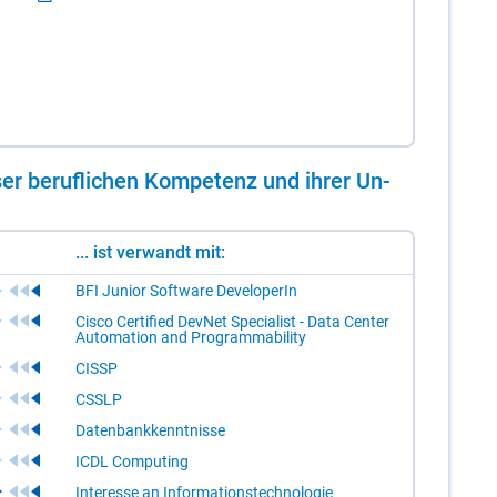
er be­ruf­li­chen Kom­pe­tenz und ih­rer Un­
... ist verwandt mit:
BFI Junior Software DeveloperIn
Cisco Certified DevNet Specialist - Data Center
Automation and Programmability
CISSP
CSSLP
Datenbankkenntnisse
ICDL Computing
Interesse an Informationstechnologie