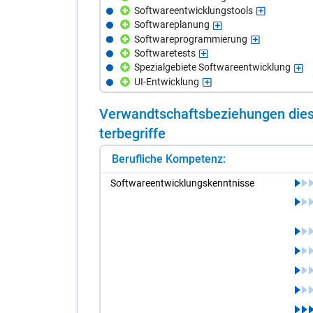
Softwareentwicklungstools
Softwareplanung
Softwareprogrammierung
Softwaretests
Spezialgebiete Softwareentwicklung
UI-Entwicklung
Ver­wandt­schafts­be­zie­hun­gen die­s
ter­be­grif­fe
Berufliche Kompetenz:
Soft­ware­ent­wick­lungs­kennt­nis­se