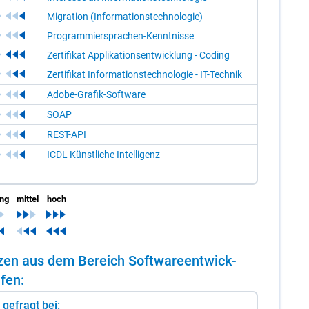
Migration (Informationstechnologie)
Programmiersprachen-Kenntnisse
Zertifikat Applikationsentwicklung - Coding
Zertifikat Informationstechnologie - IT-Technik
Adobe-Grafik-Software
SOAP
REST-API
ICDL Künstliche Intelligenz
ing
mittel
hoch
n­zen aus dem Be­reich Soft­ware­ent­wick­
­fen:
st gefragt bei: