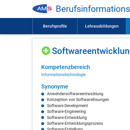
Be­rufs­in­for­ma­ti­on
Soft­ware­ent­wick­lun
Kom­pe­tenz­be­reich
Informationstechnologie
Syn­ony­me
Anwendersoftwareentwicklung
Konzeption von Softwarelösungen
Software Development
Software-Engineering
Software-Entwicklung
Software-Entwicklungsprozess
Software-Erstellung