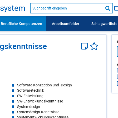
Suche
s­sys­tem
nach
Suc
Beruf,
Lehrausbildung,
star
Kompetenz
usw.
gs­kennt­nis­se
Software-Konzeption und -Design
Softwaretechnik
SW-Entwicklung
SW-Entwicklungskenntnisse
Systemdesign
Systemdesign-Kenntnisse
Systementwicklungskenntnisse