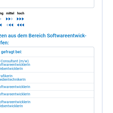
ing
mittel
hoch
n­zen aus dem Be­reich Soft­ware­ent­wick­
­fen:
st gefragt bei:
T-Con­sul­tant (m/​w)
ft­ware­ent­wick­le­rIn
ebent­wick­le­rIn
a­fi­ke­rIn
­di­en­tech­ni­ke­rIn
ft­ware­ent­wick­le­rIn
ft­ware­ent­wick­le­rIn
ft­ware­ent­wick­le­rIn
ebent­wick­le­rIn