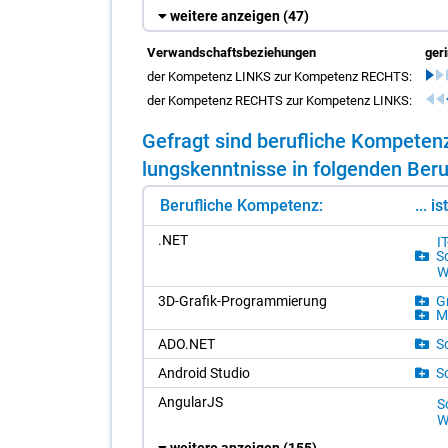
weitere anzeigen
(47)
Verwandschaftsbeziehungen
ger
der Kompetenz LINKS zur Kompetenz RECHTS:
der Kompetenz RECHTS zur Kompetenz LINKS:
Ge­fragt sind be­ruf­li­che Kom­pe­te
lungs­kennt­nis­se in fol­gen­den Be­ru
Berufliche Kompetenz:
... i
.NET
I
So
W
3D-Gra­fik-Pro­gram­mie­rung
Gr
Me
ADO.NET
So
An­dro­id Stu­dio
So
An­gu­lar­JS
So
W