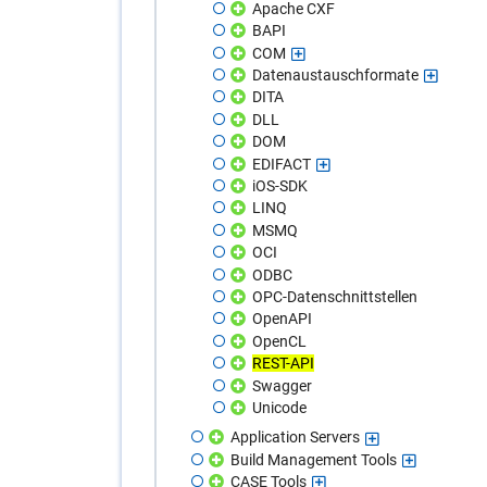
Apache CXF
BAPI
COM
Datenaustauschformate
DITA
DLL
DOM
EDIFACT
iOS-SDK
LINQ
MSMQ
OCI
ODBC
OPC-Datenschnittstellen
OpenAPI
OpenCL
REST-API
Swagger
Unicode
Application Servers
Build Management Tools
CASE Tools