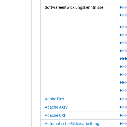
Soft­ware­ent­wick­lungs­kennt­nis­se
Adobe Flex
Apache AXIS
Apache CXF
Automatische Bildverarbeitung