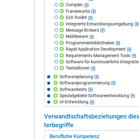
Compiler
Frameworks
GUI-Toolkit
Integrierte Entwicklungsumgebung
Message Brokers
Middleware
Programmierbibliotheken
Rapid Application Development
Requirements Management Tools
Software für kontinuierliche Integrati
Texteditoren
Softwareplanung
Softwareprogrammierung
Softwaretests
Spezialgebiete Softwareentwicklung
UI-Entwicklung
Ver­wandt­schafts­be­zie­hun­gen die­s
ter­be­grif­fe
Berufliche Kompetenz: