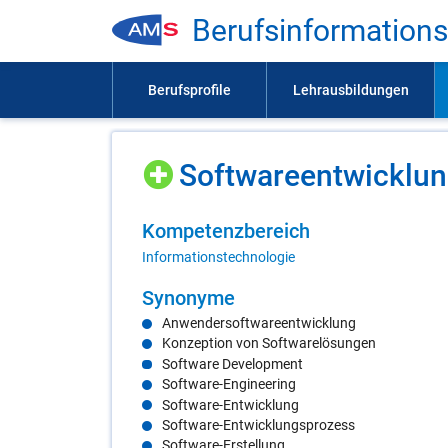
Be­rufs­in­for­ma­ti­on
Soft­ware­ent­wick­lun
Kom­pe­tenz­be­reich
Informationstechnologie
Syn­ony­me
Anwendersoftwareentwicklung
Konzeption von Softwarelösungen
Software Development
Software-Engineering
Software-Entwicklung
Software-Entwicklungsprozess
Software-Erstellung