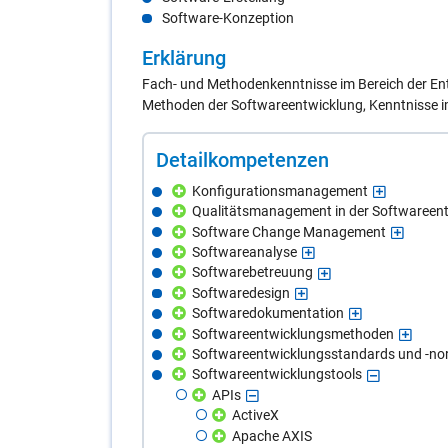
Software-Konzeption
Er­klä­rung
Fach- und Methodenkenntnisse im Bereich der Ent
Methoden der Softwareentwicklung, Kenntnisse im
De­tail­kom­pe­ten­zen
Konfigurationsmanagement
Qualitätsmanagement in der Softwareen
Software Change Management
Softwareanalyse
Softwarebetreuung
Softwaredesign
Softwaredokumentation
Softwareentwicklungsmethoden
Softwareentwicklungsstandards und -n
Softwareentwicklungstools
APIs
ActiveX
Apache AXIS