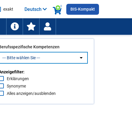
0
Deutsch
exakt
BIS-Kompakt
he
ten
Berufsspezifische Kompetenzen
Anzeigefilter:
Erklärungen
Synonyme
Alles anzeigen/ausblenden