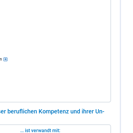
on
er be­ruf­li­chen Kom­pe­tenz und ih­rer Un­
... ist verwandt mit: