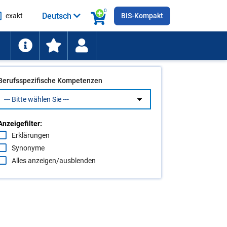
0
Deutsch
exakt
BIS-Kompakt
he
ten
Berufsspezifische Kompetenzen
Anzeigefilter:
Erklärungen
Synonyme
Alles anzeigen/ausblenden