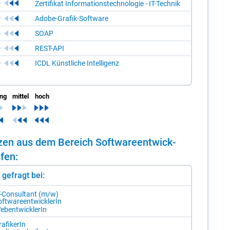
Zertifikat Informationstechnologie - IT-Technik
Adobe-Grafik-Software
SOAP
REST-API
ICDL Künstliche Intelligenz
ing
mittel
hoch
n­zen aus dem Be­reich Soft­ware­ent­wick­
­fen:
st gefragt bei:
T-Con­sul­tant (m/​w)
ft­ware­ent­wick­le­rIn
ebent­wick­le­rIn
a­fi­ke­rIn