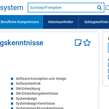
Suche
s­sys­tem
nach
Suc
Beruf,
Lehrausbildung,
star
Kompetenz
usw.
gs­kennt­nis­se
Software-Konzeption und -Design
Softwaretechnik
SW-Entwicklung
SW-Entwicklungskenntnisse
Systemdesign
Systemdesign-Kenntnisse
Systementwicklungskenntnisse