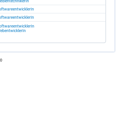
­di­en­tech­ni­ke­rIn
ft­ware­ent­wick­le­rIn
ft­ware­ent­wick­le­rIn
ft­ware­ent­wick­le­rIn
ebent­wick­le­rIn
.0