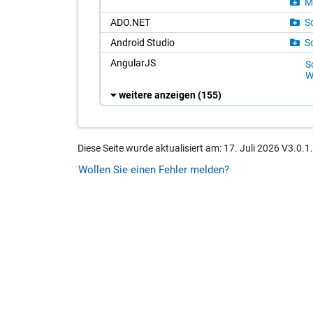
Me
ADO.NET
So
An­dro­id Stu­dio
So
An­gu­lar­JS
So
W
weitere anzeigen
(155)
Diese Seite wurde aktualisiert am: 17. Juli 2026 V3.0.1
Wollen Sie einen Fehler melden?