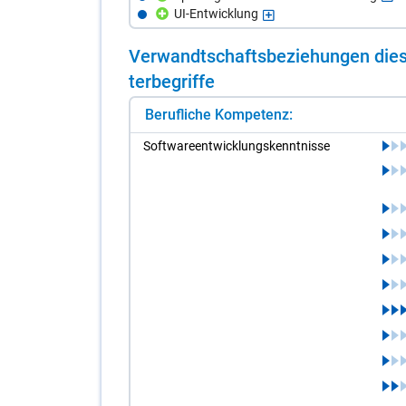
UI-Entwicklung
Ver­wandt­schafts­be­zie­hun­gen die­s
ter­be­grif­fe
Berufliche Kompetenz:
Soft­ware­ent­wick­lungs­kennt­nis­se