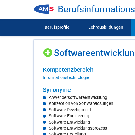
Be­rufs­in­for­ma­ti­on
Soft­ware­ent­wick­lun
Kom­pe­tenz­be­reich
Informationstechnologie
Syn­ony­me
Anwendersoftwareentwicklung
Konzeption von Softwarelösungen
Software Development
Software-Engineering
Software-Entwicklung
Software-Entwicklungsprozess
Software-Erstellung