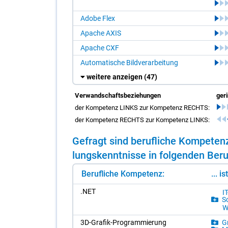
Adobe Flex
Apache AXIS
Apache CXF
Automatische Bildverarbeitung
weitere anzeigen
(47)
Verwandschaftsbeziehungen
ger
der Kompetenz LINKS zur Kompetenz RECHTS:
der Kompetenz RECHTS zur Kompetenz LINKS:
Ge­fragt sind be­ruf­li­che Kom­pe­te
lungs­kennt­nis­se in fol­gen­den Be­ru
Berufliche Kompetenz:
... i
.NET
I
So
W
3D-Gra­fik-Pro­gram­mie­rung
Gr