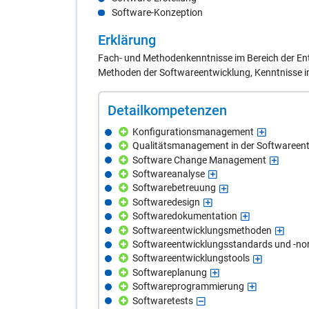
Software-Konzeption
Er­klä­rung
Fach- und Methodenkenntnisse im Bereich der Ent
Methoden der Softwareentwicklung, Kenntnisse im
De­tail­kom­pe­ten­zen
Konfigurationsmanagement
Qualitätsmanagement in der Softwareen
Software Change Management
Softwareanalyse
Softwarebetreuung
Softwaredesign
Softwaredokumentation
Softwareentwicklungsmethoden
Softwareentwicklungsstandards und -n
Softwareentwicklungstools
Softwareplanung
Softwareprogrammierung
Softwaretests