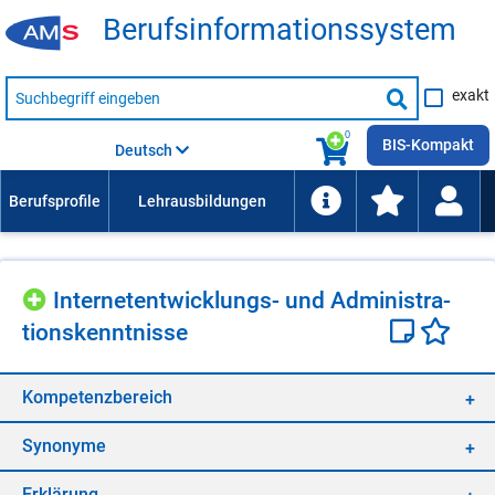
Be­rufs­in­for­ma­ti­ons­sys­tem
Suche
exakt
nach
Suche
Beruf,
Lehrausbildung,
starten
0
Kompetenz
BIS-Kompakt
Deutsch
usw.
In­ter­net­ent­wick­lungs- und Ad­mi­nis­tra­
ti­ons­kennt­nis­se
Kom­pe­tenz­be­reich
Syn­ony­me
Er­klä­rung