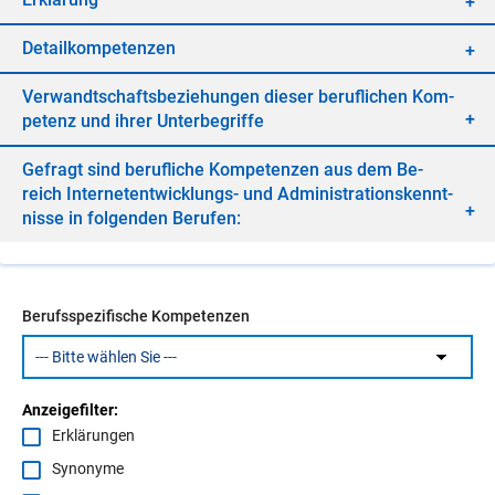
De­tail­kom­pe­ten­zen
Ver­wandt­schafts­be­zie­hun­gen die­ser be­ruf­li­chen Kom­
pe­tenz und ih­rer Un­ter­be­grif­fe
Ge­fragt sind be­ruf­li­che Kom­pe­ten­zen aus dem Be­
reich In­ter­net­ent­wick­lungs- und Ad­mi­nis­tra­ti­ons­kennt­
nis­se in fol­gen­den Be­ru­fen:
Berufsspezifische Kompetenzen
Anzeigefilter:
Erklärungen
Synonyme