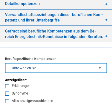
De­tail­kom­pe­ten­zen
Ver­wandt­schafts­be­zie­hun­gen die­ser be­ruf­li­chen Kom­
pe­tenz und ih­rer Un­ter­be­grif­fe
Ge­fragt sind be­ruf­li­che Kom­pe­ten­zen aus dem Be­
reich En­er­gie­tech­nik-Kennt­nis­se in fol­gen­den Be­ru­fen:
Berufsspezifische Kompetenzen
Anzeigefilter:
Erklärungen
Synonyme
Alles anzeigen/ausblenden