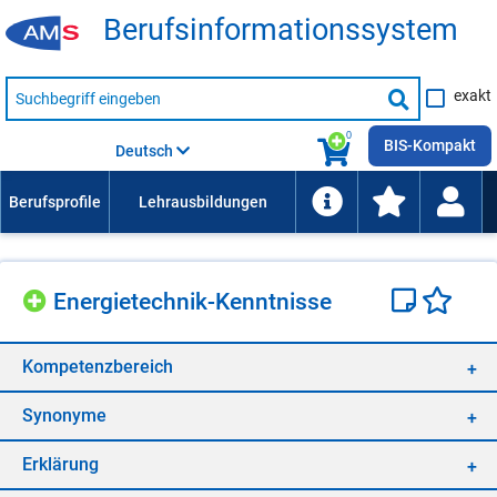
Be­rufs­in­for­ma­ti­ons­sys­tem
Suche
exakt
nach
Suche
Beruf,
Lehrausbildung,
starten
0
Kompetenz
BIS-Kompakt
Deutsch
usw.
En­er­gie­tech­nik-Kennt­nis­se
Kom­pe­tenz­be­reich
Syn­ony­me
Er­klä­rung