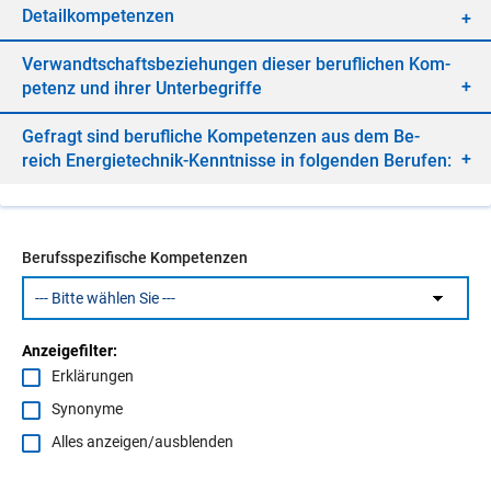
De­tail­kom­pe­ten­zen
Ver­wandt­schafts­be­zie­hun­gen die­ser be­ruf­li­chen Kom­
pe­tenz und ih­rer Un­ter­be­grif­fe
Ge­fragt sind be­ruf­li­che Kom­pe­ten­zen aus dem Be­
reich En­er­gie­tech­nik-Kennt­nis­se in fol­gen­den Be­ru­fen:
Berufsspezifische Kompetenzen
Anzeigefilter:
Erklärungen
Synonyme
Alles anzeigen/ausblenden