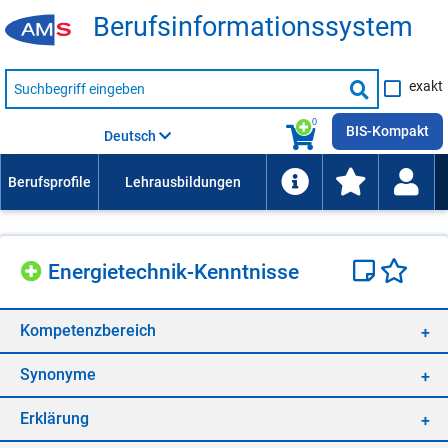
Be­rufs­in­for­ma­ti­ons­sys­tem
Suche
exakt
nach
Suche
Beruf,
Lehrausbildung,
starten
0
Kompetenz
BIS-Kompakt
Deutsch
usw.
En­er­gie­tech­nik-Kennt­nis­se
Kom­pe­tenz­be­reich
Syn­ony­me
Er­klä­rung