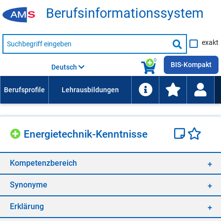
Be­rufs­in­for­ma­ti­ons­sys­tem
Suche
exakt
nach
Suche
Beruf,
Lehrausbildung,
starten
0
Kompetenz
BIS-Kompakt
Deutsch
usw.
En­er­gie­tech­nik-Kennt­nis­se
Kom­pe­tenz­be­reich
Syn­ony­me
Er­klä­rung