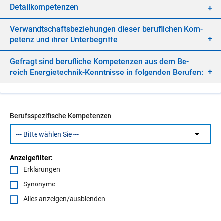
De­tail­kom­pe­ten­zen
Ver­wandt­schafts­be­zie­hun­gen die­ser be­ruf­li­chen Kom­
pe­tenz und ih­rer Un­ter­be­grif­fe
Ge­fragt sind be­ruf­li­che Kom­pe­ten­zen aus dem Be­
reich En­er­gie­tech­nik-Kennt­nis­se in fol­gen­den Be­ru­fen:
Berufsspezifische Kompetenzen
Anzeigefilter:
Erklärungen
Synonyme
Alles anzeigen/ausblenden