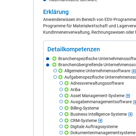
Er­klä­rung
Anwenderwissen im Bereich von EDV-Programmen 
Programme für Materialwirtschaft und Lagerverw
KundInnenenverwaltung, Rechnungswesen oder M
De­tail­kom­pe­ten­zen
Branchenspezifische Unternehmenssoft
Branchenübergreifende Unternehmensso
Allgemeine Unternehmenssoftware
Aufgabenspezifische Unternehmenss
Adressverwaltungssoftware
Ariba
Asset Management-Systeme
Ausgabenmanagementsoftware
Billing-Systeme
Business Intelligence-Systeme
CRM-Systeme
Digitale Auftragssysteme
Dokumentenmanagementsysteme