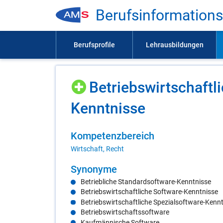
Be­rufs­in­for­ma­ti­on
Be­triebs­wirt­schaft­
Kennt­nis­se
Kom­pe­tenz­be­reich
Wirtschaft, Recht
Syn­ony­me
Betriebliche Standardsoftware-Kenntnisse
Betriebswirtschaftliche Software-Kenntnisse
Betriebswirtschaftliche Spezialsoftware-Kenn
Betriebswirtschaftssoftware
Kaufmännische Software