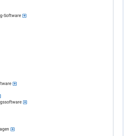
ng-Software
ftware
gssoftware
lagen