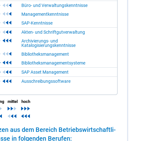
Büro- und Verwaltungskenntnisse
Managementkenntnisse
SAP-Kenntnisse
Akten- und Schriftgutverwaltung
Archivierungs- und
Katalogisierungskenntnisse
Bibliotheksmanagement
Bibliotheksmanagementsysteme
SAP Asset Management
Ausschreibungssoftware
ing
mittel
hoch
­zen aus dem Be­reich Be­triebs­wirt­schaft­li­
se in fol­gen­den Be­ru­fen: