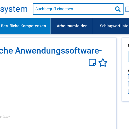
Suche
s­sys­tem
nach
Suc
Beruf,
Lehrausbildung,
star
Kompetenz
usw.
li­che An­wen­dungs­soft­ware-
tnisse