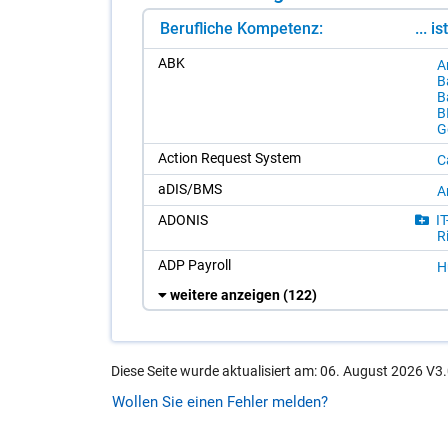
Berufliche Kompetenz:
... i
ABK
Ar
Ba
Ba
B
Ge
Ac­tion Re­quest Sys­tem
Ca
aDIS/​BMS
A
ADO­NIS
IT
R
ADP Pay­roll
H
weitere anzeigen
(122)
Diese Seite wurde aktualisiert am: 06. August 2026 V3.
Wollen Sie einen Fehler melden?