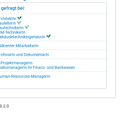
st gefragt bei:
­chi­tek­tIn
u­lei­te­rIn
u­tech­ni­ke­rIn
IM-Tech­ni­ke­rIn
­bäu­de­tech­nik­in­ge­nieu­rIn
ll­cen­ter-Mit­ar­bei­te­rIn
r­chi­va­rIn und Do­ku­men­ta­rIn
-Pro­jekt­ma­na­ge­rIn
i­si­ko­ma­na­ge­rIn im Fi­nanz- und Bank­we­sen
u­man-Re­sour­ces-Ma­na­ge­rIn
0.2.0