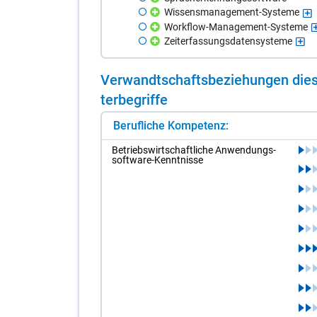
Wissensmanagement-Systeme
Workflow-Management-Systeme
Zeiterfassungsdatensysteme
Ver­wandt­schafts­be­zie­hun­gen die­s
ter­be­grif­fe
Berufliche Kompetenz:
Be­triebs­wirt­schaft­li­che An­wen­dungs­
soft­ware-Kennt­nis­se