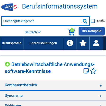
Be­rufs­in­for­ma­ti­ons­sys­tem
Suche
exakt
nach
Suche
Beruf,
Lehrausbildung,
starten
0
Kompetenz
BIS-Kompakt
Deutsch
usw.
Be­triebs­wirt­schaft­li­che An­wen­dungs­
soft­ware-Kennt­nis­se
Kom­pe­tenz­be­reich
Syn­ony­me
Er­klä­rung