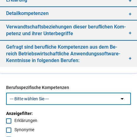
De­tail­kom­pe­ten­zen
Ver­wandt­schafts­be­zie­hun­gen die­ser be­ruf­li­chen Kom­
pe­tenz und ih­rer Un­ter­be­grif­fe
Ge­fragt sind be­ruf­li­che Kom­pe­ten­zen aus dem Be­
reich Be­triebs­wirt­schaft­li­che An­wen­dungs­soft­ware-
Kennt­nis­se in fol­gen­den Be­ru­fen:
Berufsspezifische Kompetenzen
Anzeigefilter:
Erklärungen
Synonyme