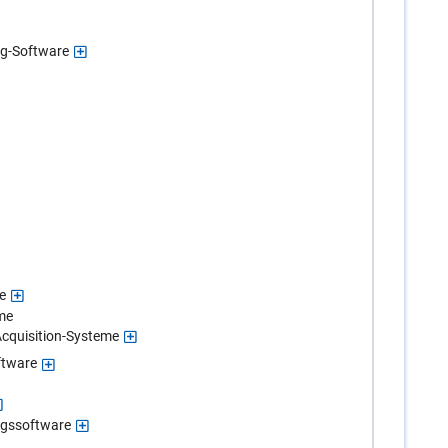
ng-Software
e
me
Acquisition-Systeme
ftware
gssoftware