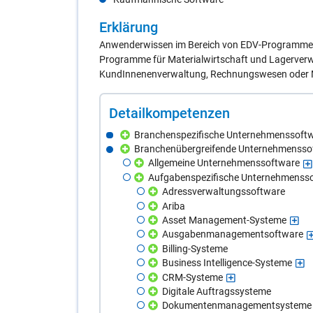
Er­klä­rung
Anwenderwissen im Bereich von EDV-Programmen 
Programme für Materialwirtschaft und Lagerverw
KundInnenenverwaltung, Rechnungswesen oder M
De­tail­kom­pe­ten­zen
Branchenspezifische Unternehmenssoft
Branchenübergreifende Unternehmensso
Allgemeine Unternehmenssoftware
Aufgabenspezifische Unternehmenss
Adressverwaltungssoftware
Ariba
Asset Management-Systeme
Ausgabenmanagementsoftware
Billing-Systeme
Business Intelligence-Systeme
CRM-Systeme
Digitale Auftragssysteme
Dokumentenmanagementsysteme