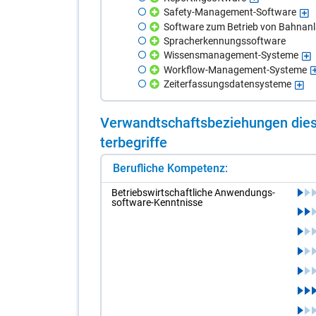
Safety-Management-Software
Software zum Betrieb von Bahnan
Spracherkennungssoftware
Wissensmanagement-Systeme
Workflow-Management-Systeme
Zeiterfassungsdatensysteme
Ver­wandt­schafts­be­zie­hun­gen die­s
ter­be­grif­fe
Berufliche Kompetenz:
Be­triebs­wirt­schaft­li­che An­wen­dungs­
soft­ware-Kennt­nis­se