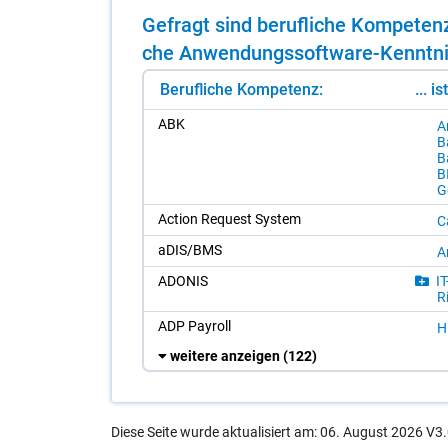
Ge­fragt sind be­ruf­li­che Kom­pe­ten
che An­wen­dungs­soft­ware-Kennt­nis­
Berufliche Kompetenz:
... i
ABK
Ar
Ba
Ba
B
Ge
Ac­tion Re­quest Sys­tem
Ca
aDIS/​BMS
A
ADO­NIS
IT
R
ADP Pay­roll
H
weitere anzeigen
(122)
Diese Seite wurde aktualisiert am: 06. August 2026 V3.