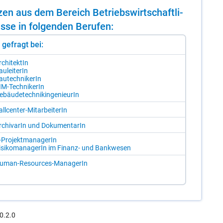
­zen aus dem Be­reich Be­triebs­wirt­schaft­li­
se in fol­gen­den Be­ru­fen:
st gefragt bei:
­chi­tek­tIn
u­lei­te­rIn
u­tech­ni­ke­rIn
IM-Tech­ni­ke­rIn
­bäu­de­tech­nik­in­ge­nieu­rIn
ll­cen­ter-Mit­ar­bei­te­rIn
r­chi­va­rIn und Do­ku­men­ta­rIn
-Pro­jekt­ma­na­ge­rIn
i­si­ko­ma­na­ge­rIn im Fi­nanz- und Bank­we­sen
u­man-Re­sour­ces-Ma­na­ge­rIn
0.2.0