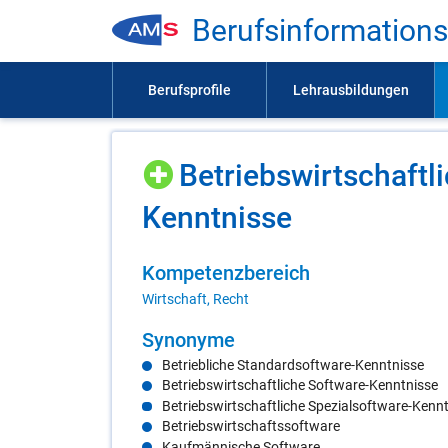
Be­rufs­in­for­ma­ti­on
Be­triebs­wirt­schaft­
Kennt­nis­se
Kom­pe­tenz­be­reich
Wirtschaft, Recht
Syn­ony­me
Betriebliche Standardsoftware-Kenntnisse
Betriebswirtschaftliche Software-Kenntnisse
Betriebswirtschaftliche Spezialsoftware-Kenn
Betriebswirtschaftssoftware
Kaufmännische Software