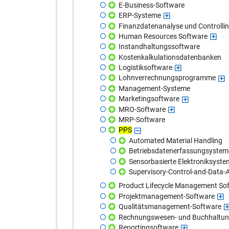
E-Business-Software
ERP-Systeme
Finanzdatenanalyse und Controlli
Human Resources Software
Instandhaltungssoftware
Kostenkalkulationsdatenbanken
Logistiksoftware
Lohnverrechnungsprogramme
Management-Systeme
Marketingsoftware
MRO-Software
MRP-Software
PPS
Automated Material Handling
Betriebsdatenerfassungsystem
Sensorbasierte Elektroniksyste
Supervisory-Control-and-Data-
Product Lifecycle Management So
Projektmanagement-Software
Qualitätsmanagement-Software
Rechnungswesen- und Buchhaltun
Reportingsoftware