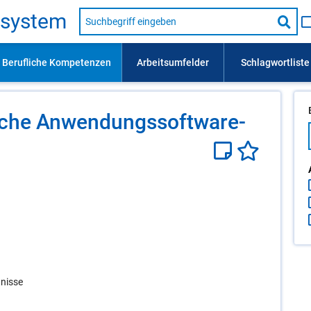
Suche
s­sys­tem
nach
Suc
Beruf,
Lehrausbildung,
star
Kompetenz
usw.
li­che An­wen­dungs­soft­ware-
tnisse